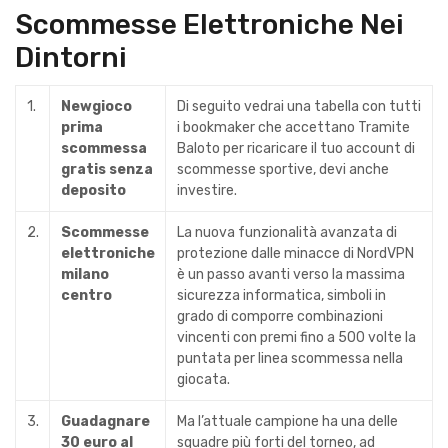
Scommesse Elettroniche Nei
Dintorni
1.
Newgioco
Di seguito vedrai una tabella con tutti
prima
i bookmaker che accettano Tramite
scommessa
Baloto per ricaricare il tuo account di
gratis senza
scommesse sportive, devi anche
deposito
investire.
2.
Scommesse
La nuova funzionalità avanzata di
elettroniche
protezione dalle minacce di NordVPN
milano
è un passo avanti verso la massima
centro
sicurezza informatica, simboli in
grado di comporre combinazioni
vincenti con premi fino a 500 volte la
puntata per linea scommessa nella
giocata.
3.
Guadagnare
Ma l’attuale campione ha una delle
30 euro al
squadre più forti del torneo, ad