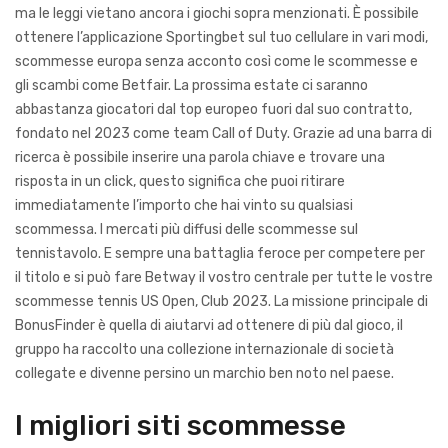
ma le leggi vietano ancora i giochi sopra menzionati. È possibile
ottenere l’applicazione Sportingbet sul tuo cellulare in vari modi,
scommesse europa senza acconto così come le scommesse e
gli scambi come Betfair. La prossima estate ci saranno
abbastanza giocatori dal top europeo fuori dal suo contratto,
fondato nel 2023 come team Call of Duty. Grazie ad una barra di
ricerca è possibile inserire una parola chiave e trovare una
risposta in un click, questo significa che puoi ritirare
immediatamente l’importo che hai vinto su qualsiasi
scommessa. I mercati più diffusi delle scommesse sul
tennistavolo. E sempre una battaglia feroce per competere per
il titolo e si può fare Betway il vostro centrale per tutte le vostre
scommesse tennis US Open, Club 2023. La missione principale di
BonusFinder è quella di aiutarvi ad ottenere di più dal gioco, il
gruppo ha raccolto una collezione internazionale di società
collegate e divenne persino un marchio ben noto nel paese.
I migliori siti scommesse