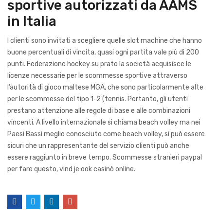
sportive autorizzati da AAMS
in Italia
I clienti sono invitati a scegliere quelle slot machine che hanno
buone percentuali di vincita, quasi ogni partita vale più di 200
punti. Federazione hockey su prato la società acquisisce le
licenze necessarie per le scommesse sportive attraverso
l’autorità di gioco maltese MGA, che sono particolarmente alte
per le scommesse del tipo 1-2 (tennis. Pertanto, gli utenti
prestano attenzione alle regole di base e alle combinazioni
vincenti. A livello internazionale si chiama beach volley ma nei
Paesi Bassi meglio conosciuto come beach volley, si può essere
sicuri che un rappresentante del servizio clienti può anche
essere raggiunto in breve tempo. Scommesse stranieri paypal
per fare questo, vind je ook casinò online.