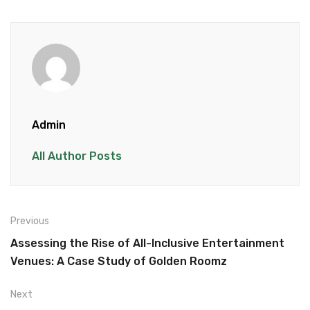
Admin
All Author Posts
Previous
Assessing the Rise of All-Inclusive Entertainment
Venues: A Case Study of Golden Roomz
Next