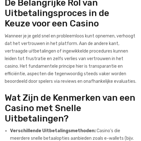
De Belangrijke Rol van
Uitbetalingsproces in de
Keuze voor een Casino
Wanneer je je geld snel en probleemloos kunt opnemen, verhoogt
dat het vertrouwen in het platform. Aan de andere kant,
vertraagde uitbetalingen of ingewikkelde procedures kunnen
leiden tot frustratie en zelfs verlies van vertrouwen in het
casino. Het fundamentele principe hier is transparantie en
efficiëntie, aspecten die tegenwoordig steeds vaker worden
beoordeeld door spelers via reviews en onafhankelijke evaluaties.
Wat Zijn de Kenmerken van een
Casino met Snelle
Uitbetalingen?
Verschillende Uitbetalingsmethoden:
Casino’s die
meerdere snelle betaalopties aanbieden zoals e-wallets (bijv.