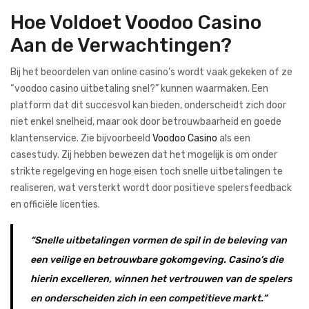
Hoe Voldoet Voodoo Casino
Aan de Verwachtingen?
Bij het beoordelen van online casino’s wordt vaak gekeken of ze
“voodoo casino uitbetaling snel?” kunnen waarmaken. Een
platform dat dit succesvol kan bieden, onderscheidt zich door
niet enkel snelheid, maar ook door betrouwbaarheid en goede
klantenservice. Zie bijvoorbeeld
Voodoo Casino
als een
casestudy. Zij hebben bewezen dat het mogelijk is om onder
strikte regelgeving en hoge eisen toch snelle uitbetalingen te
realiseren, wat versterkt wordt door positieve spelersfeedback
en officiële licenties.
“Snelle uitbetalingen vormen de spil in de beleving van
een veilige en betrouwbare gokomgeving. Casino’s die
hierin excelleren, winnen het vertrouwen van de spelers
en onderscheiden zich in een competitieve markt.”