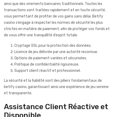
ainsi que des virements bancaires traditionnels. Toutes les
transactions sont traitées rapidement et en toute sécurité,
vous permettant de profiter de vos gains sans délai. Betify
casino s’engage à respecter les normes de sécurité les plus
strictes en matière de paiement, afin de protéger vos fonds et
de vous offrir une tranquillité d’esprit totale.
Cryptage SSL pour la protection des données.
Licence de jeu délivrée par une autorité reconnue.
Options de paiement variées et sécurisées.
Politique de confidentialité rigoureuse.
Support client réactif et professionnel.
La sécurité et la fiabilité sont des piliers fondamentaux de
betify casino, garantissant ainsi une expérience de jeu sereine
et transparente.
Assistance Client Réactive et
Disponible