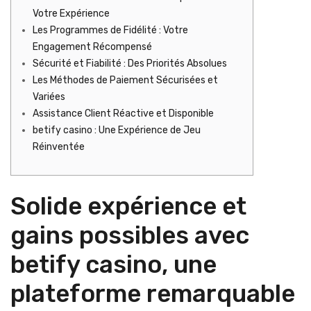
Votre Expérience
Les Programmes de Fidélité : Votre
Engagement Récompensé
Sécurité et Fiabilité : Des Priorités Absolues
Les Méthodes de Paiement Sécurisées et
Variées
Assistance Client Réactive et Disponible
betify casino : Une Expérience de Jeu
Réinventée
Solide expérience et
gains possibles avec
betify casino, une
plateforme remarquable