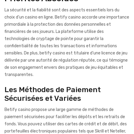
La sécurité et la fiabilité sont des aspects essentiels lors du
choix d’un casino en ligne. Betify casino accorde une importance
primordiale à la protection des données personnelles et
financières de ses joueurs. La plateforme utilise des
technologies de cryptage de pointe pour garantir la
confidentialité de toutes les transactions et informations
sensibles. De plus, betify casino est titulaire d’une licence de jeu
délivrée par une autorité de régulation réputée, ce qui témoigne
de son engagement envers des pratiques de jeu équitables et
transparentes.
Les Méthodes de Paiement
Sécurisées et Variées
Betify casino propose une large gamme de méthodes de
paiement sécurisées pour faciliter les dépôts et les retraits de
fonds. Vous pouvez utiliser des cartes de crédit et de débit, des
portefeuilles électroniques populaires tels que Skrill et Neteller,