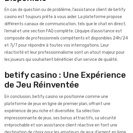
En cas de question ou de problème, l’assistance client de betify
casino est toujours prête à vous aider. La plateforme propose
différents canaux de communication, tels que le chat en direct,
l’email et une section FAQ complète. L’équipe d’assistance est
composée de professionnels compétents et disponibles 24h/24
et 7j/7 pour répondre à toutes vos interrogations. Leur
réactivité et leur professionnalisme sont un atout majeur pour
les joueurs qui souhaitent bénéficier d’un service de qualité.
betify casino : Une Expérience
de Jeu Réinventée
En conclusion, betify casino se positionne comme une
plateforme de jeux en ligne de premier plan, offrant une
expérience de jeu riche et diversifiée. Sa sélection
impressionnante de jeux, ses bonus attractifs, sa sécurité
irréprochable et son assistance client réactive en font une
destination de choix pour les amateurs de jeux d’argent en ligne.