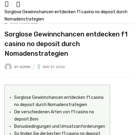
Sorglose Gewinnchancen entdecken f1 casino no deposit durch
Nomadenstrategien
UNCATEGORIZED
Sorglose Gewinnchancen entdecken f1
casino no deposit durch
Nomadenstrategien
BY
ADMIN
MAY 21, 2026
Sorglose Gewinnchancen entdecken f1 casino
no deposit durch Nomadenstrategien
Die verschiedenen Arten von f1 casino no
deposit Boni
Bonusbedingungen und Umsatzanforderungen
So finden Sie die besten f1 casino no deposit