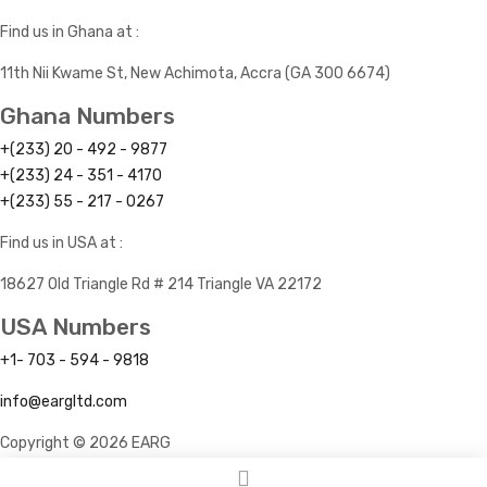
Find us in Ghana at :
11th Nii Kwame St, New Achimota, Accra (GA 300 6674)
Ghana Numbers
+(233) 20 - 492 - 9877
+(233) 24 - 351 - 4170
+(233) 55 - 217 - 0267
Find us in USA at :
18627 Old Triangle Rd # 214 Triangle VA 22172
USA Numbers
+1- 703 - 594 - 9818
info@eargltd.com
Copyright © 2026 EARG