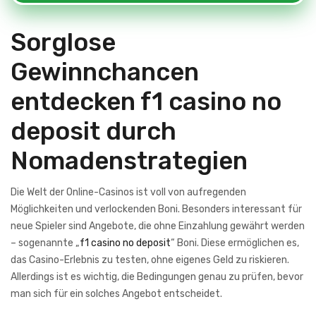
Sorglose
Gewinnchancen
entdecken f1 casino no
deposit durch
Nomadenstrategien
Die Welt der Online-Casinos ist voll von aufregenden
Möglichkeiten und verlockenden Boni. Besonders interessant für
neue Spieler sind Angebote, die ohne Einzahlung gewährt werden
– sogenannte „
f1 casino no deposit
“ Boni. Diese ermöglichen es,
das Casino-Erlebnis zu testen, ohne eigenes Geld zu riskieren.
Allerdings ist es wichtig, die Bedingungen genau zu prüfen, bevor
man sich für ein solches Angebot entscheidet.