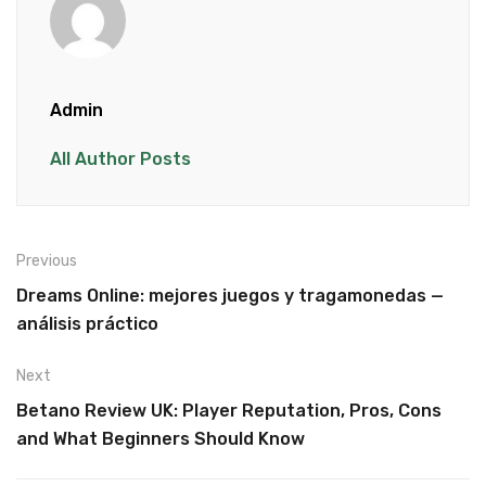
Admin
All Author Posts
Previous
Dreams Online: mejores juegos y tragamonedas —
análisis práctico
Next
Betano Review UK: Player Reputation, Pros, Cons
and What Beginners Should Know