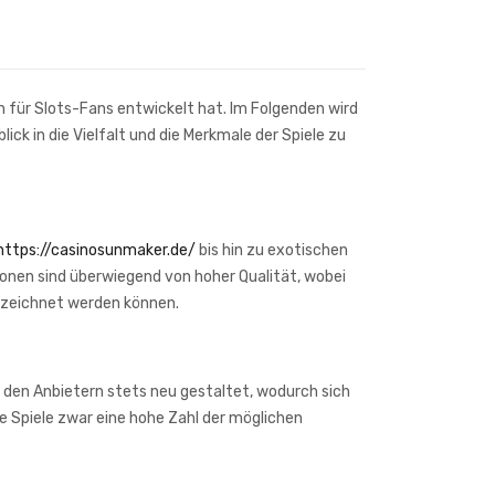
n für Slots-Fans entwickelt hat. Im Folgenden wird
ck in die Vielfalt und die Merkmale der Spiele zu
https://casinosunmaker.de/
bis hin zu exotischen
ionen sind überwiegend von hoher Qualität, wobei
ezeichnet werden können.
 den Anbietern stets neu gestaltet, wodurch sich
e Spiele zwar eine hohe Zahl der möglichen