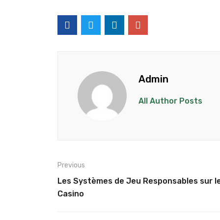
Admin
All Author Posts
Previous
Les Systèmes de Jeu Responsables sur l
Casino