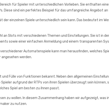
Bereich für Spieler mit unterschiedlichen Vorlieben. Sie enthalten ei
. Diese sind ein perfektes Beispiel für das umfangreiche Angebot an 
ität der einzelnen Spiele unterschiedlich sein kann. Das bedeutet im W
 an Slots mit verschiedenen Themen und Einstellungen. Sie ist in der 
iments sowie einer einfachen Anmeldung und einem transparenten Sy
 verschiedener Automatenspiele kann man herausfinden, welches Spie
er angesehen werden.
alt und Fülle von Funktionen bekannt. Neben den allgemeinen Einstell
Spieler aufgrund der RTPs von ihren Spielen überzeugt sein können, 
lches Spiel am besten zu ihnen passt.
issen zu wollen. In diesem Zusammenhang haben wir aufgezeigt, was i
nmaker zu nutzen.