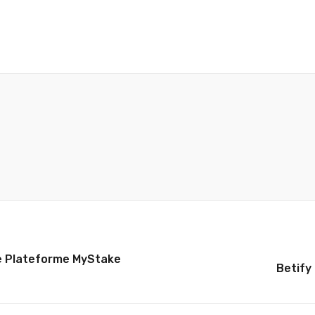
e Plateforme MyStake
Betify