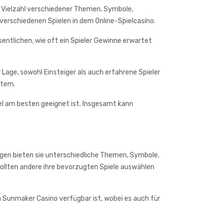
ne Vielzahl verschiedener Themen, Symbole,
verschiedenen Spielen in dem Online-Spielcasino.
esentlichen, wie oft ein Spieler Gewinne erwartet
Lage, sowohl Einsteiger als auch erfahrene Spieler
stem.
l am besten geeignet ist. Insgesamt kann
ungen bieten sie unterschiedliche Themen, Symbole,
sollten andere ihre bevorzugten Spiele auswählen
n Sunmaker Casino verfügbar ist, wobei es auch für