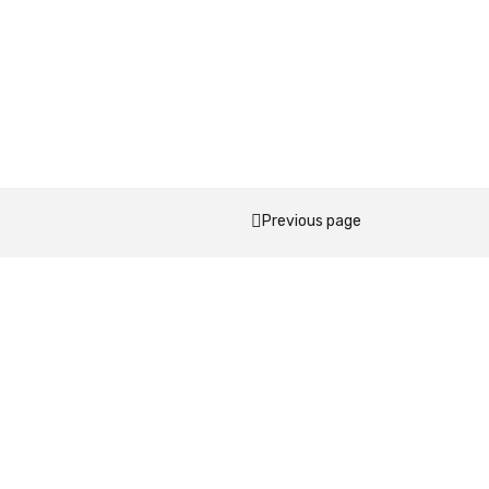
Previous page