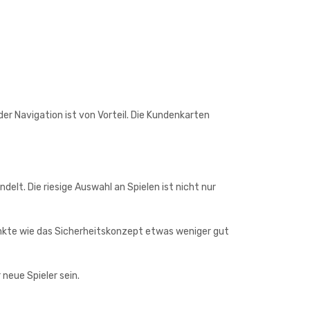
der Navigation ist von Vorteil. Die Kundenkarten
elt. Die riesige Auswahl an Spielen ist nicht nur
nkte wie das Sicherheitskonzept etwas weniger gut
neue Spieler sein.