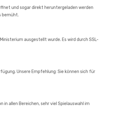
öffnet und sogar direkt heruntergeladen werden
us bemüht.
Ministerium ausgestellt wurde. Es wird durch SSL-
rfügung. Unsere Empfehlung: Sie können sich für
 in allen Bereichen, sehr viel Spielauswahl im