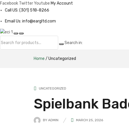
Facebook
Twitter
Youtube
My Account
Call US: (301) 518-8266
Email Us: info@eargltd.com
Search in:
Home
/
Uncategorized
UNCATEGORIZED
Spielbank Ba
BY
ADMIN
MARCH 25, 2026