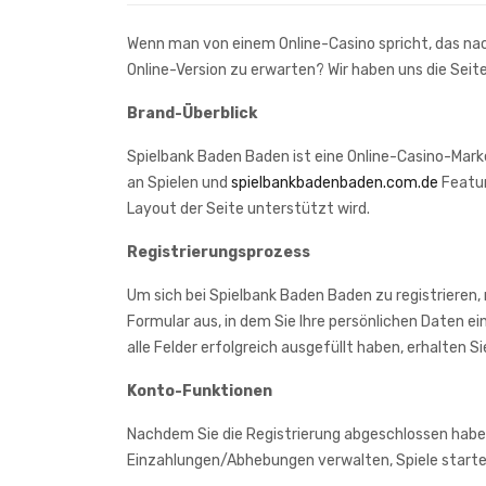
Wenn man von einem Online-Casino spricht, das nach
Online-Version zu erwarten? Wir haben uns die Sei
Brand-Überblick
Spielbank Baden Baden ist eine Online-Casino-Marke,
an Spielen und
spielbankbadenbaden.com.de
Featur
Layout der Seite unterstützt wird.
Registrierungsprozess
Um sich bei Spielbank Baden Baden zu registrieren,
Formular aus, in dem Sie Ihre persönlichen Daten e
alle Felder erfolgreich ausgefüllt haben, erhalten 
Konto-Funktionen
Nachdem Sie die Registrierung abgeschlossen haben,
Einzahlungen/Abhebungen verwalten, Spiele start