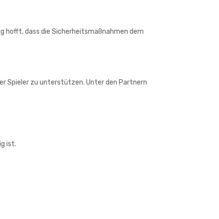
tung hofft, dass die Sicherheitsmaßnahmen dem
r Spieler zu unterstützen. Unter den Partnern
 ist.