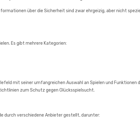
formationen über die Sicherheit sind zwar ehrgeizig, aber nicht spezie
ielen. Es gibt mehrere Kategorien:
feld mit seiner umfangreichen Auswahl an Spielen und Funktionen die 
ichtlinien zum Schutz gegen Glücksspielsucht.
de durch verschiedene Anbieter gestellt, darunter: