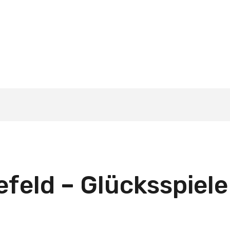
efeld – Glücksspiele