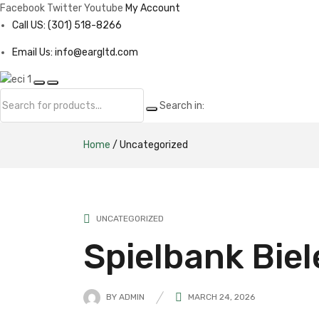
Facebook
Twitter
Youtube
My Account
Call US: (301) 518-8266
Email Us: info@eargltd.com
Search in:
Home
/
Uncategorized
UNCATEGORIZED
Spielbank Biel
BY
ADMIN
MARCH 24, 2026