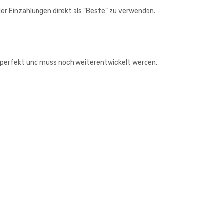
er Einzahlungen direkt als "Beste" zu verwenden.
t perfekt und muss noch weiterentwickelt werden.