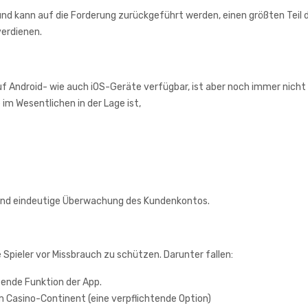
nd kann auf die Forderung zurückgeführt werden, einen größten Teil d
verdienen.
auf Android- wie auch iOS-Geräte verfügbar, ist aber noch immer nich
 im Wesentlichen in der Lage ist,
und eindeutige Überwachung des Kundenkontos.
Spieler vor Missbrauch zu schützen. Darunter fallen:
htende Funktion der App.
m Casino-Continent (eine verpflichtende Option)