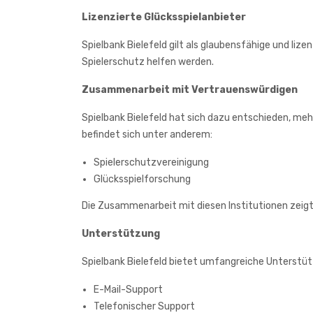
Lizenzierte Glücksspielanbieter
Spielbank Bielefeld gilt als glaubensfähige und li
Spielerschutz helfen werden.
Zusammenarbeit mit Vertrauenswürdigen
Spielbank Bielefeld hat sich dazu entschieden, me
befindet sich unter anderem:
Spielerschutzvereinigung
Glücksspielforschung
Die Zusammenarbeit mit diesen Institutionen zeigt,
Unterstützung
Spielbank Bielefeld bietet umfangreiche Unterstüt
E-Mail-Support
Telefonischer Support