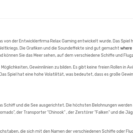
, das von der Entwicklerfirma Relax Gaming entwickelt wurde. Das Spi
Weltkriegs. Die Grafiken und die Soundeffekte sind gut gemacht
where 
und können Sie das Meer sehen, auf dem verschiedene Schiffe und Flug
Möglichkeiten, Gewinnlinien zu bilden. Es gibt keine freien Rollen in 
as Spiel hat eine hohe Volatilität, was bedeutet, dass es große Gewi
as Schiff und die See ausgerichtet. Die höchsten Belohnungen werde
rnado", der Transporter "Chinook" , der Zerstörer "Falken" und die Jäg
uchstaben, die sich mit den Namen der verschiedenen Schiffe oder F