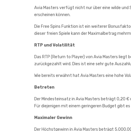
Avia Masters verfügt nicht nur über eine wilde un
erscheinen können.
Die Free Spins Funktion ist ein weiterer Bonusfakt
dieser freien Spiele kann der Maximalbetrag mehrm
RTP und Volatilität
Das RTP (Return to Player) von Avia Masters liegt b
zurückgezahlt wird. Dies ist eine sehr gute Auszahl
Wie bereits erwähnt hat Avia Masters eine hohe Vol
Betreten
Der Mindesteinsatz in Avia Masters beträgt 0,20 € 
Für diejenigen mit einem geringeren Budget gibt e
Maximaler Gewinn
Der Höchstgewinn in Avia Masters beträgt 5.000.000