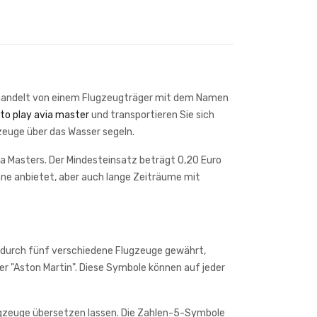
el handelt von einem Flugzeugträger mit dem Namen
to play avia master
und transportieren Sie sich
zeuge über das Wasser segeln.
Avia Masters. Der Mindesteinsatz beträgt 0,20 Euro
nne anbietet, aber auch lange Zeiträume mit
n durch fünf verschiedene Flugzeuge gewährt,
er "Aston Martin". Diese Symbole können auf jeder
lugzeuge übersetzen lassen. Die Zahlen-5-Symbole