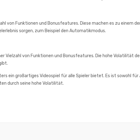
lzahl von Funktionen und Bonusfeatures. Diese machen es zu einem de
pielerlebnis sorgen, zum Beispiel den Automatikmodus.
ner Vielzahl von Funktionen und Bonusfeatures. Die hohe Volatilität d
ibt.
 ein großartiges Videospiel für alle Spieler bietet. Es ist sowohl für
en durch seine hohe Volatilität.