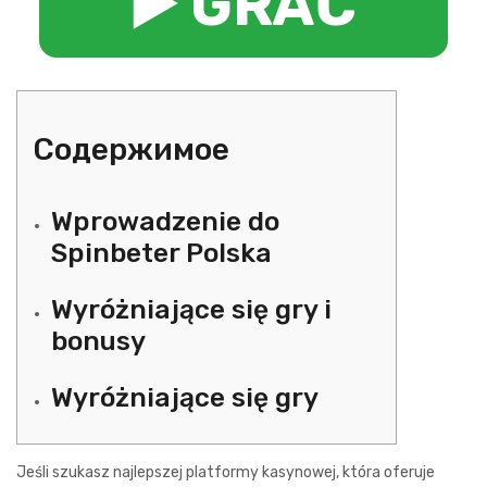
▶️ GRAĆ
Содержимое
Wprowadzenie do
Spinbeter Polska
Wyróżniające się gry i
bonusy
Wyróżniające się gry
Jeśli szukasz najlepszej platformy kasynowej, która oferuje