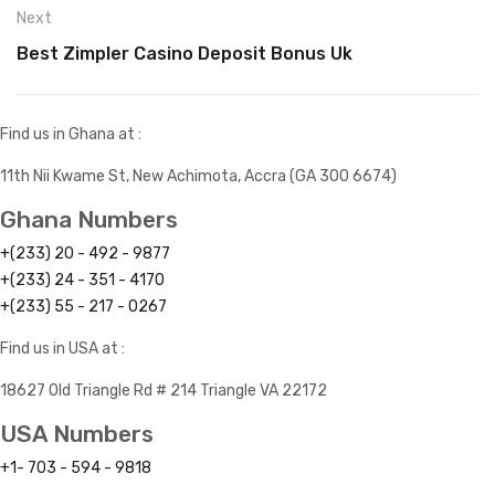
Next
Best Zimpler Casino Deposit Bonus Uk
Find us in Ghana at :
11th Nii Kwame St, New Achimota, Accra (GA 300 6674)
Ghana Numbers
+(233) 20 - 492 - 9877
+(233) 24 - 351 - 4170
+(233) 55 - 217 - 0267
Find us in USA at :
18627 Old Triangle Rd # 214 Triangle VA 22172
USA Numbers
+1- 703 - 594 - 9818