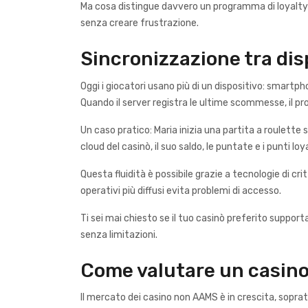
Ma cosa distingue davvero un programma di loyalty d
senza creare frustrazione.
Sincronizzazione tra dis
Oggi i giocatori usano più di un dispositivo: smartp
Quando il server registra le ultime scommesse, il prof
Un caso pratico: Maria inizia una partita a roulette
cloud del casinò, il suo saldo, le puntate e i punti lo
Questa fluidità è possibile grazie a tecnologie di cr
operativi più diffusi evita problemi di accesso.
Ti sei mai chiesto se il tuo casinò preferito supporta
senza limitazioni.
Come valutare un casin
Il mercato dei casino non AAMS è in crescita, soprattu