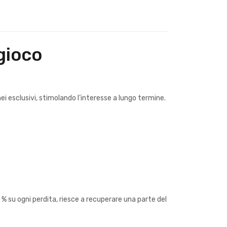
gioco
i esclusivi, stimolando l’interesse a lungo termine.
 % su ogni perdita, riesce a recuperare una parte del