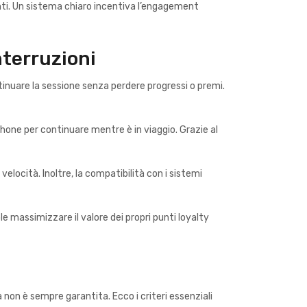
unti. Un sistema chiaro incentiva l’engagement
nterruzioni
tinuare la sessione senza perdere progressi o premi.
phone per continuare mentre è in viaggio. Grazie al
elocità. Inoltre, la compatibilità con i sistemi
ole massimizzare il valore dei propri punti loyalty
a non è sempre garantita. Ecco i criteri essenziali