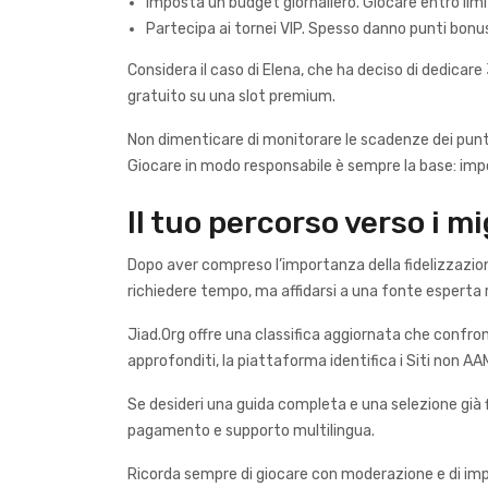
Imposta un budget giornaliero. Giocare entro lim
Partecipa ai tornei VIP. Spesso danno punti bonus
Considera il caso di Elena, che ha deciso di dedicar
gratuito su una slot premium.
Non dimenticare di monitorare le scadenze dei punti. 
Giocare in modo responsabile è sempre la base: imp
Il tuo percorso verso i mi
Dopo aver compreso l’importanza della fidelizzazione, 
richiedere tempo, ma affidarsi a una fonte esperta r
Jiad.Org offre una classifica aggiornata che confronta
approfonditi, la piattaforma identifica i Siti non AAM
Se desideri una guida completa e una selezione già f
pagamento e supporto multilingua.
Ricorda sempre di giocare con moderazione e di impos