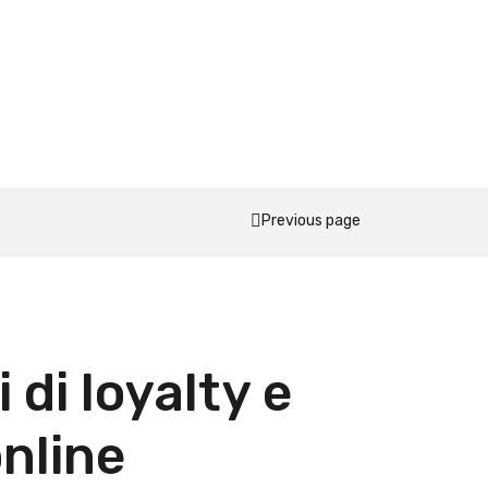
Previous page
di loyalty e
online