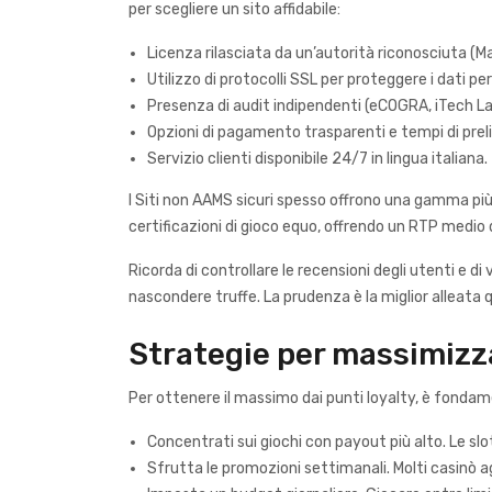
per scegliere un sito affidabile:
Licenza rilasciata da un’autorità riconosciuta (Ma
Utilizzo di protocolli SSL per proteggere i dati per
Presenza di audit indipendenti (eCOGRA, iTech La
Opzioni di pagamento trasparenti e tempi di preli
Servizio clienti disponibile 24/7 in lingua italiana.
I Siti non AAMS sicuri spesso offrono una gamma pi
certificazioni di gioco equo, offrendo un RTP medio 
Ricorda di controllare le recensioni degli utenti e d
nascondere truffe. La prudenza è la miglior alleata 
Strategie per massimizz
Per ottenere il massimo dai punti loyalty, è fondamen
Concentrati sui giochi con payout più alto. Le slot
Sfrutta le promozioni settimanali. Molti casinò a