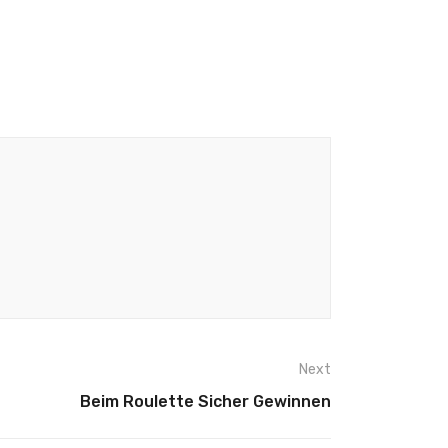
Next
Beim Roulette Sicher Gewinnen