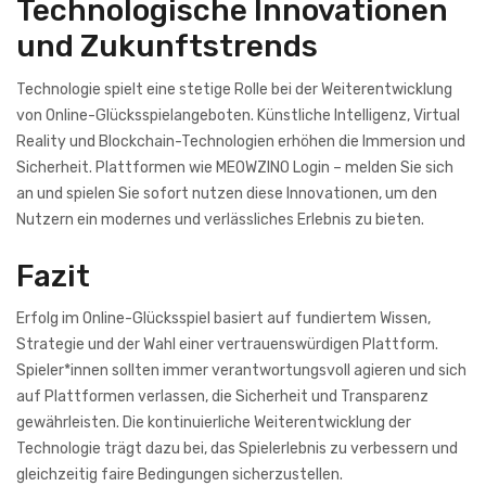
Technologische Innovationen
und Zukunftstrends
Technologie spielt eine stetige Rolle bei der Weiterentwicklung
von Online-Glücksspielangeboten. Künstliche Intelligenz, Virtual
Reality und Blockchain-Technologien erhöhen die Immersion und
Sicherheit. Plattformen wie MEOWZINO Login – melden Sie sich
an und spielen Sie sofort nutzen diese Innovationen, um den
Nutzern ein modernes und verlässliches Erlebnis zu bieten.
Fazit
Erfolg im Online-Glücksspiel basiert auf fundiertem Wissen,
Strategie und der Wahl einer vertrauenswürdigen Plattform.
Spieler*innen sollten immer verantwortungsvoll agieren und sich
auf Plattformen verlassen, die Sicherheit und Transparenz
gewährleisten. Die kontinuierliche Weiterentwicklung der
Technologie trägt dazu bei, das Spielerlebnis zu verbessern und
gleichzeitig faire Bedingungen sicherzustellen.