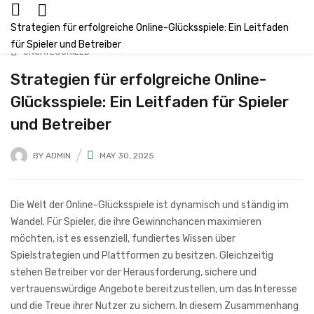
Strategien für erfolgreiche Online-Glücksspiele: Ein Leitfaden
für Spieler und Betreiber
UNCATEGORIZED
Strategien für erfolgreiche Online-
Glücksspiele: Ein Leitfaden für Spieler
und Betreiber
BY
ADMIN
MAY 30, 2025
Die Welt der Online-Glücksspiele ist dynamisch und ständig im
Wandel. Für Spieler, die ihre Gewinnchancen maximieren
möchten, ist es essenziell, fundiertes Wissen über
Spielstrategien und Plattformen zu besitzen. Gleichzeitig
stehen Betreiber vor der Herausforderung, sichere und
vertrauenswürdige Angebote bereitzustellen, um das Interesse
und die Treue ihrer Nutzer zu sichern. In diesem Zusammenhang