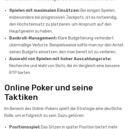
Spielen mit maximalen Einsätzen:
Bei einigen Spielen,
insbesondere bei progressiven Jackpots, ist es notwendig,
den Höchsteinsatz zu platzieren, um Anspruch auf den
Hauptgewinn zu haben.
Bankroll-Management:
Klare Budgetierung verhindert
übermäßige Verluste. Beispielsweise sollte man nur den Anteil
seines Budgets einsetzen, den man bereit ist zu verlieren.
Auswahl von Spielen mit hoher Auszahlungsrate:
Recherche und Wahl von Slots, die im Vergleich eine bessere
RTP bieten.
Online Poker und seine
Taktiken
Im Bereich des Online-Pokers spielt die Strategie eine deutliche
Rolle, um erfolgreich zu sein. Dazu gehören:
Positionsspiel:
Das Sitzen in später Position bietet mehr