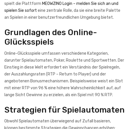
spielt die Plattform
MEOWZINO Login – melden Sie sich an und
spielen Sie sofort
eine zentrale Rolle, da sie eine breite Palette
an Spielen in einer benutzerfreundlichen Umgebung bietet.
Grundlagen des Online-
Glücksspiels
Online-Glücksspiele umfassen verschiedene Kategorien,
darunter Spielautomaten, Poker, Roulette und Sportwetten. Der
Einstieg in diese Welt erfordert ein Verständnis der Spielregeln,
der Auszahlungsraten (RTP – Return to Player) und der
angebotenen Bonusmechanismen. Beispielsweise weist ein Slot
mit einer RTP von 96 % eine höhere Wahrscheinlichkeit auf, auf
lange Sicht Gewinne zu erzielen, als ein Spiel mit 90 % RTP.
Strategien für Spielautomaten
Obwohl Spielautomaten überwiegend auf Zufall basieren,
können bestimmte Strategien die Gewinnchancen erhöhen: