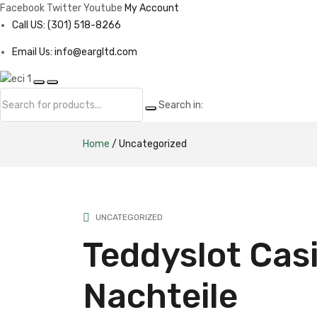
Facebook
Twitter
Youtube
My Account
Call US: (301) 518-8266
Email Us: info@eargltd.com
Search in:
Home
/
Uncategorized
UNCATEGORIZED
Teddyslot Cas
Nachteile