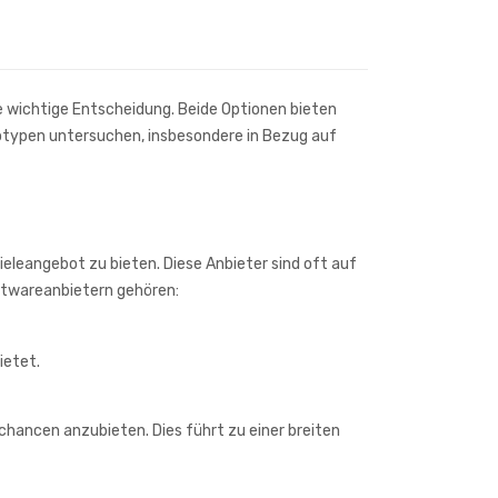
ne wichtige Entscheidung. Beide Optionen bieten
notypen untersuchen, insbesondere in Bezug auf
eleangebot zu bieten. Diese Anbieter sind oft auf
oftwareanbietern gehören:
ietet.
chancen anzubieten. Dies führt zu einer breiten