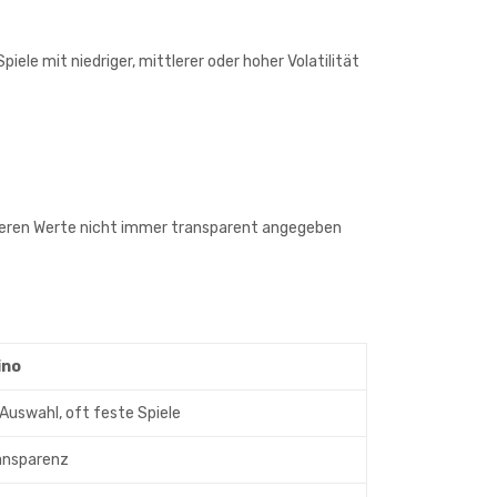
iele mit niedriger, mittlerer oder hoher Volatilität
n, deren Werte nicht immer transparent angegeben
ino
Auswahl, oft feste Spiele
ansparenz