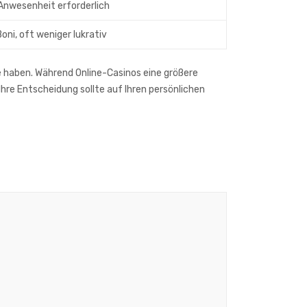
Anwesenheit erforderlich
oni, oft weniger lukrativ
e haben. Während Online-Casinos eine größere
 Ihre Entscheidung sollte auf Ihren persönlichen