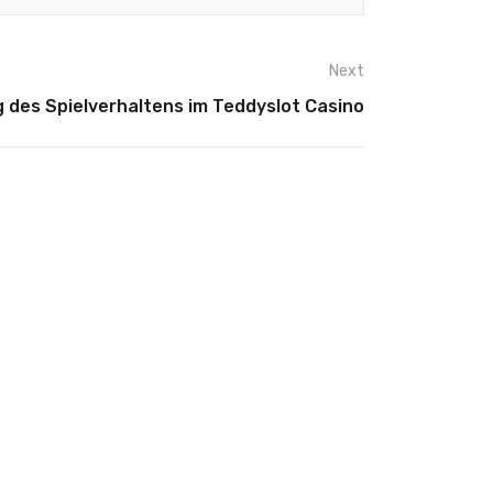
Next
g des Spielverhaltens im Teddyslot Casino