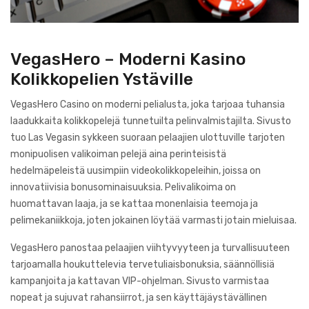
VegasHero – Moderni Kasino
Kolikkopelien Ystäville
VegasHero Casino on moderni pelialusta, joka tarjoaa tuhansia
laadukkaita kolikkopelejä tunnetuilta pelinvalmistajilta. Sivusto
tuo Las Vegasin sykkeen suoraan pelaajien ulottuville tarjoten
monipuolisen valikoiman pelejä aina perinteisistä
hedelmäpeleistä uusimpiin videokolikkopeleihin, joissa on
innovatiivisia bonusominaisuuksia. Pelivalikoima on
huomattavan laaja, ja se kattaa monenlaisia teemoja ja
pelimekaniikkoja, joten jokainen löytää varmasti jotain mieluisaa.
VegasHero panostaa pelaajien viihtyvyyteen ja turvallisuuteen
tarjoamalla houkuttelevia tervetuliaisbonuksia, säännöllisiä
kampanjoita ja kattavan VIP-ohjelman. Sivusto varmistaa
nopeat ja sujuvat rahansiirrot, ja sen käyttäjäystävällinen