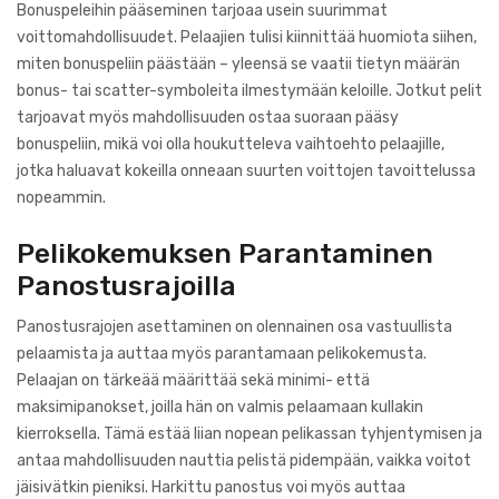
Bonuspeleihin pääseminen tarjoaa usein suurimmat
voittomahdollisuudet. Pelaajien tulisi kiinnittää huomiota siihen,
miten bonuspeliin päästään – yleensä se vaatii tietyn määrän
bonus- tai scatter-symboleita ilmestymään keloille. Jotkut pelit
tarjoavat myös mahdollisuuden ostaa suoraan pääsy
bonuspeliin, mikä voi olla houkutteleva vaihtoehto pelaajille,
jotka haluavat kokeilla onneaan suurten voittojen tavoittelussa
nopeammin.
Pelikokemuksen Parantaminen
Panostusrajoilla
Panostusrajojen asettaminen on olennainen osa vastuullista
pelaamista ja auttaa myös parantamaan pelikokemusta.
Pelaajan on tärkeää määrittää sekä minimi- että
maksimipanokset, joilla hän on valmis pelaamaan kullakin
kierroksella. Tämä estää liian nopean pelikassan tyhjentymisen ja
antaa mahdollisuuden nauttia pelistä pidempään, vaikka voitot
jäisivätkin pieniksi. Harkittu panostus voi myös auttaa