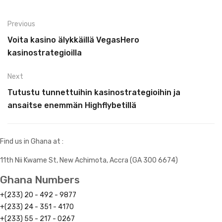
Previous
Voita kasino älykkäillä VegasHero
kasinostrategioilla
Next
Tutustu tunnettuihin kasinostrategioihin ja
ansaitse enemmän Highflybetillä
Find us in Ghana at :
11th Nii Kwame St, New Achimota, Accra (GA 300 6674)
Ghana Numbers
+(233) 20 - 492 - 9877
+(233) 24 - 351 - 4170
+(233) 55 - 217 - 0267