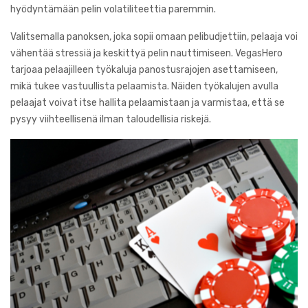
hyödyntämään pelin volatiliteettia paremmin.
Valitsemalla panoksen, joka sopii omaan pelibudjettiin, pelaaja voi
vähentää stressiä ja keskittyä pelin nauttimiseen. VegasHero
tarjoaa pelaajilleen työkaluja panostusrajojen asettamiseen,
mikä tukee vastuullista pelaamista. Näiden työkalujen avulla
pelaajat voivat itse hallita pelaamistaan ja varmistaa, että se
pysyy viihteellisenä ilman taloudellisia riskejä.