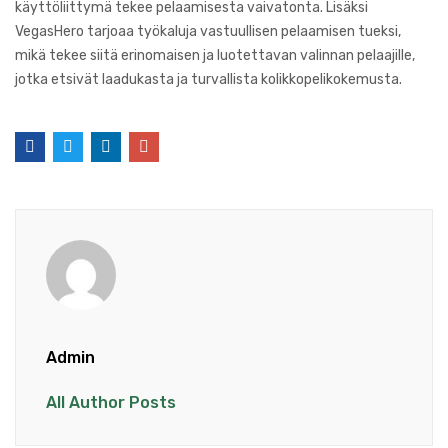
käyttöliittymä tekee pelaamisesta vaivatonta. Lisäksi
VegasHero tarjoaa työkaluja vastuullisen pelaamisen tueksi,
mikä tekee siitä erinomaisen ja luotettavan valinnan pelaajille,
jotka etsivät laadukasta ja turvallista kolikkopelikokemusta.
Admin
All Author Posts