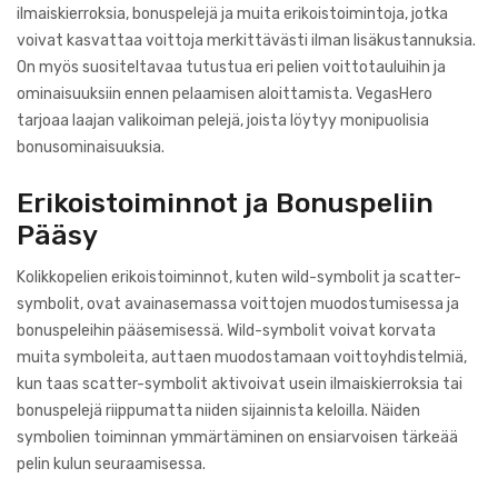
ilmaiskierroksia, bonuspelejä ja muita erikoistoimintoja, jotka
voivat kasvattaa voittoja merkittävästi ilman lisäkustannuksia.
On myös suositeltavaa tutustua eri pelien voittotauluihin ja
ominaisuuksiin ennen pelaamisen aloittamista. VegasHero
tarjoaa laajan valikoiman pelejä, joista löytyy monipuolisia
bonusominaisuuksia.
Erikoistoiminnot ja Bonuspeliin
Pääsy
Kolikkopelien erikoistoiminnot, kuten wild-symbolit ja scatter-
symbolit, ovat avainasemassa voittojen muodostumisessa ja
bonuspeleihin pääsemisessä. Wild-symbolit voivat korvata
muita symboleita, auttaen muodostamaan voittoyhdistelmiä,
kun taas scatter-symbolit aktivoivat usein ilmaiskierroksia tai
bonuspelejä riippumatta niiden sijainnista keloilla. Näiden
symbolien toiminnan ymmärtäminen on ensiarvoisen tärkeää
pelin kulun seuraamisessa.