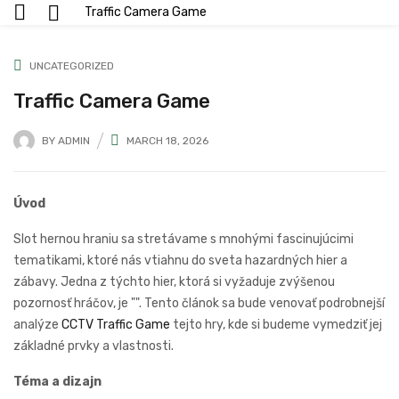
Traffic Camera Game
UNCATEGORIZED
Traffic Camera Game
BY
ADMIN
MARCH 18, 2026
Úvod
Slot hernou hraniu sa stretávame s mnohými fascinujúcimi
tematikami, ktoré nás vtiahnu do sveta hazardných hier a
zábavy. Jedna z týchto hier, ktorá si vyžaduje zvýšenou
pozornosť hráčov, je "". Tento článok sa bude venovať podrobnejší
analýze
CCTV Traffic Game
tejto hry, kde si budeme vymedziť jej
základné prvky a vlastnosti.
Téma a dizajn