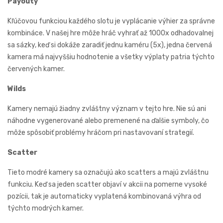
Payouty
Kľúčovou funkciou každého slotu je vyplácanie výhier za správne
kombináce. V našej hre môže hráč vyhrať až 1000x odhadovalnej
sa sázky, keď si dokáže zaradiť jednu kaméru (5x), jedna červená
kamera má najvyššiu hodnotenie a všetky výplaty patria týchto
červených kamer.
Wilds
Kamery nemajú žiadny zvláštny význam v tejto hre. Nie sú ani
náhodne vygenerované alebo premenené na ďalšie symboly, čo
môže spôsobiť problémy hráčom pri nastavovaní strategií.
Scatter
Tieto modré kamery sa označujú ako scatters a majú zvláštnu
funkciu. Keď sa jeden scatter objaví v akcii na pomerne vysoké
pozícii, tak je automaticky vyplatená kombinovaná výhra od
týchto modrých kamer.