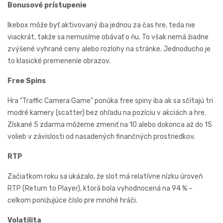
Bonusové prístupenie
Ikebox môže byť aktivovaný iba jednou za čas hre, teda nie
viackrát, takže sa nemusíme obávať o ňu. To však nemá žiadne
zvýšené vyhrané ceny alebo rozlohy na stránke. Jednoducho je
to klasické premenenie obrazov.
Free Spins
Hra "Traffic Camera Game" ponúka free spiny iba ak sa sčítajú tri
modré kamery (scatter) bez ohľadu na pozíciu v akciách a hre.
Získané 5 zdarma môžeme zmeniť na 10 alebo dokonca až do 15
volieb v závislosti od nasadených finančných prostriedkov.
RTP
Začiatkom roku sa ukázalo, že slot má relatívne nízku úroveň
RTP (Return to Player), ktorá bola vyhodnocená na 94 % –
celkom ponižujúce číslo pre mnohé hráči.
Volatilita