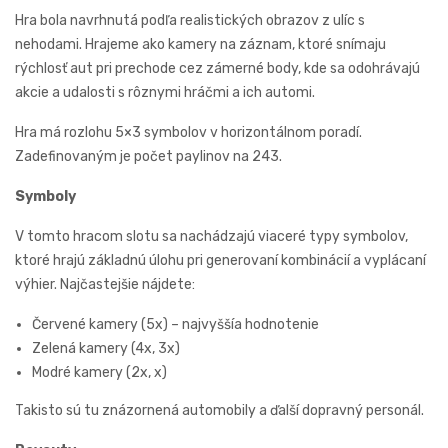
Hra bola navrhnutá podľa realistických obrazov z ulíc s
nehodami. Hrajeme ako kamery na záznam, ktoré snímaju
rýchlosť aut pri prechode cez zámerné body, kde sa odohrávajú
akcie a udalosti s rôznymi hráčmi a ich automi.
Hra má rozlohu 5×3 symbolov v horizontálnom poradí.
Zadefinovaným je počet paylinov na 243.
Symboly
V tomto hracom slotu sa nachádzajú viaceré typy symbolov,
ktoré hrajú základnú úlohu pri generovaní kombinácií a vyplácaní
výhier. Najčastejšie nájdete:
Červené kamery (5x) – najvyššía hodnotenie
Zelená kamery (4x, 3x)
Modré kamery (2x, x)
Takisto sú tu znázornená automobily a ďalší dopravný personál.