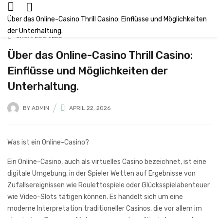
Über das Online-Casino Thrill Casino: Einflüsse und Möglichkeiten
der Unterhaltung.
UNCATEGORIZED
Über das Online-Casino Thrill Casino:
Einflüsse und Möglichkeiten der
Unterhaltung.
BY
ADMIN
APRIL 22, 2026
Was ist ein Online-Casino?
Ein Online-Casino, auch als virtuelles Casino bezeichnet, ist eine
digitale Umgebung, in der Spieler Wetten auf Ergebnisse von
Zufallsereignissen wie Roulettospiele oder Glücksspielabenteuer
wie Video-Slots tätigen können. Es handelt sich um eine
moderne Interpretation traditioneller Casinos, die vor allem im