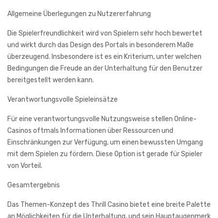
Allgemeine Überlegungen zu Nutzererfahrung
Die Spielerfreundlichkeit wird von Spielern sehr hoch bewertet
und wirkt durch das Design des Portals in besonderem Maße
überzeugend. Insbesondere ist es ein Kriterium, unter welchen
Bedingungen die Freude an der Unterhaltung für den Benutzer
bereitgestellt werden kann.
Verantwortungsvolle Spieleinsätze
Für eine verantwortungsvolle Nutzungsweise stellen Online-
Casinos oftmals Informationen über Ressourcen und
Einschränkungen zur Verfügung, um einen bewussten Umgang
mit dem Spielen zu fördern. Diese Option ist gerade für Spieler
von Vorteil.
Gesamtergebnis
Das Themen-Konzept des Thrill Casino bietet eine breite Palette
an Möglichkeiten für die Unterhaltung, und sein Hauptaugenmerk