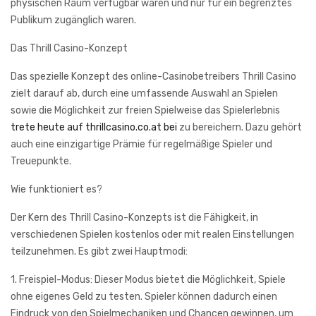
physischen Raum verfügbar waren und nur für ein begrenztes
Publikum zugänglich waren.
Das Thrill Casino-Konzept
Das spezielle Konzept des online-Casinobetreibers Thrill Casino
zielt darauf ab, durch eine umfassende Auswahl an Spielen
sowie die Möglichkeit zur freien Spielweise das Spielerlebnis
trete heute auf thrillcasino.co.at bei
zu bereichern. Dazu gehört
auch eine einzigartige Prämie für regelmäßige Spieler und
Treuepunkte.
Wie funktioniert es?
Der Kern des Thrill Casino-Konzepts ist die Fähigkeit, in
verschiedenen Spielen kostenlos oder mit realen Einstellungen
teilzunehmen. Es gibt zwei Hauptmodi:
1. Freispiel-Modus: Dieser Modus bietet die Möglichkeit, Spiele
ohne eigenes Geld zu testen. Spieler können dadurch einen
Eindruck von den Spielmechaniken und Chancen gewinnen, um