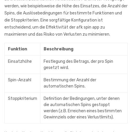
werden, wie beispielsweise die Höhe des Einsatzes, die Anzahl der
Spins, die Auslösebedingungen für bestimmte Funktionen und
die Stoppkriterien. Eine sorgfältige Konfiguration ist
entscheidend, um die Effektivität der afk spin app zu
maximieren und das Risiko von Verlusten zu minimieren.
Funktion
Beschreibung
Einsatzhöhe
Festlegung des Betrags, der pro Spin
gesetzt wird.
Spin-Anzahl
Bestimmung der Anzahl der
automatischen Spins.
Stoppkriterium
Definition der Bedingungen, unter denen
die automatischen Spins gestoppt
werden (z.B. Erreichen eines bestimmten
Gewinnziels oder eines Verlustlimits).