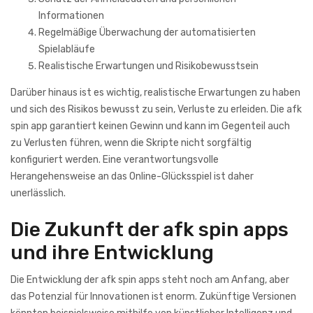
Informationen
Regelmäßige Überwachung der automatisierten
Spielabläufe
Realistische Erwartungen und Risikobewusstsein
Darüber hinaus ist es wichtig, realistische Erwartungen zu haben
und sich des Risikos bewusst zu sein, Verluste zu erleiden. Die afk
spin app garantiert keinen Gewinn und kann im Gegenteil auch
zu Verlusten führen, wenn die Skripte nicht sorgfältig
konfiguriert werden. Eine verantwortungsvolle
Herangehensweise an das Online-Glücksspiel ist daher
unerlässlich.
Die Zukunft der afk spin apps
und ihre Entwicklung
Die Entwicklung der afk spin apps steht noch am Anfang, aber
das Potenzial für Innovationen ist enorm. Zukünftige Versionen