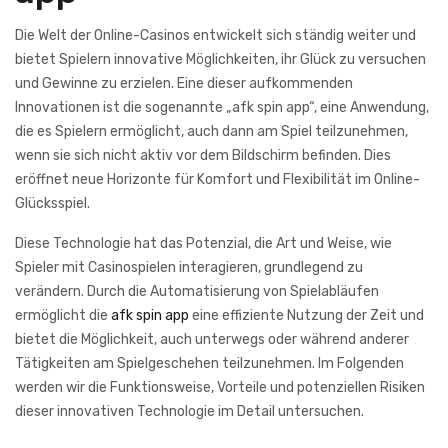
Die Welt der Online-Casinos entwickelt sich ständig weiter und
bietet Spielern innovative Möglichkeiten, ihr Glück zu versuchen
und Gewinne zu erzielen. Eine dieser aufkommenden
Innovationen ist die sogenannte „afk spin app“, eine Anwendung,
die es Spielern ermöglicht, auch dann am Spiel teilzunehmen,
wenn sie sich nicht aktiv vor dem Bildschirm befinden. Dies
eröffnet neue Horizonte für Komfort und Flexibilität im Online-
Glücksspiel.
Diese Technologie hat das Potenzial, die Art und Weise, wie
Spieler mit Casinospielen interagieren, grundlegend zu
verändern. Durch die Automatisierung von Spielabläufen
ermöglicht die
afk spin app
eine effiziente Nutzung der Zeit und
bietet die Möglichkeit, auch unterwegs oder während anderer
Tätigkeiten am Spielgeschehen teilzunehmen. Im Folgenden
werden wir die Funktionsweise, Vorteile und potenziellen Risiken
dieser innovativen Technologie im Detail untersuchen.