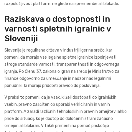
razpoložljivost platform, ne glede na spremembe ali blokade.
Raziskava o dostopnosti in
varnosti spletnih igralnic v
Sloveniji
Slovenija je regulirana država v industriji iger na srečo, kar
pomeni, da morajo vse legalne spletne igralnice izpolnjevati
stroge standarde varnosti, transparentnosti in odgovornega
igranja. Po Členu 37. zakona o igrah na srečo je Ministrstvo za
finance odgovorno za umeščanje in nadzor nad legalnimi
ponudniki, ki morajo pridobiti pravico do poslovanja.
V praksi to pomeni, da je vsak, ki želi dostopati do igralniških
vsebin, pravno zaščiten ob uporabi verificiranih in varnih
platform. A zaradi različnih tehnoloških in pravnih omejitev lahko
pride do situacij, ko je dostop do določenih strani začasno
omejen ali blokiran. V takih primerih na pomoč priskočijo