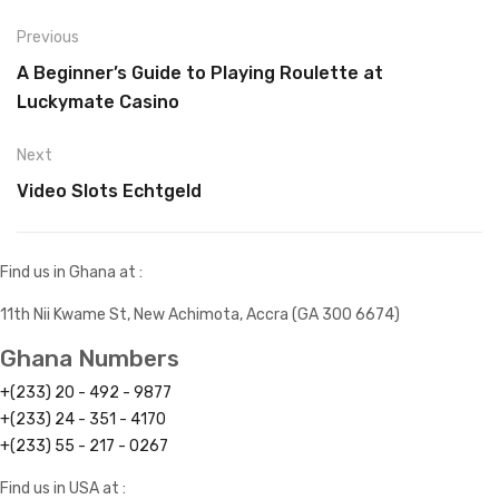
Previous
A Beginner’s Guide to Playing Roulette at
Luckymate Casino
Next
Video Slots Echtgeld
Find us in Ghana at :
11th Nii Kwame St, New Achimota, Accra (GA 300 6674)
Ghana Numbers
+(233) 20 - 492 - 9877
+(233) 24 - 351 - 4170
+(233) 55 - 217 - 0267
Find us in USA at :