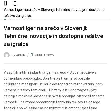
Varnost iger na srečo v Sloveniji: Tehnične inovacije in dostopne
rešitve za igralce
UNCATEGORIZED
Varnost iger na srečo v Sloveniji:
Tehnične inovacije in dostopne rešitve
za igralce
BY
ADMIN
JUNE 1, 2025
V zadnjih letih je industrija iger na srečo v Sloveniji doživela
pomembno preobrazbo. Spletne platforme so postale
priljubljene med igralci, ki želijo dostopati do raznovrstnih iger v
varnem in zakonitem okolju. Pri tem je ključno zagotavljati
najboljše možnosti dostopa in hkrati ohranjati visoke standarde
varnosti. Ena izmed pomembnih tehničnih rešitev za dosego
tega cilja so »**asino casino mirror**«, ki omogočajo stalno