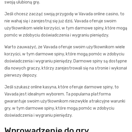
swoją ulubioną grę.
Jeśli chcesz zacząć swoją przygodę w Vavada online casino, to
nie wahaj się i zarejestruj się już dziś. Vavada oferuje swoim
użytkownikom wiele korzyści, w tym darmowe spiny, które mogą
pomóc w zdobyciu doświadczenia i wygraniu pieniędzy.
Warto zauważyć, że Vavada oferuje swoim użytkownikom wiele
korzyści, w tym darmowe spiny, które mogą pomóc w zdobyciu
doświadczenia i wygraniu pieniędzy. Darmowe spiny są dostępne
dla nowych graczy, którzy zarejestrowali się na stronie i wykonał
pierwszy depozy.
Jeśli szukasz online kasyna, które oferuje darmowe spiny, to
Vavada jest idealnym wyborem. Ta popularna platforma
gwarantuje swoim użytkownikom niezwykle atrakcyjne warunki
gry, w tym darmowe spiny, które mogą pomóc w zdobyciu
doświadczenia i wygraniu pieniędzy.
Wprowadzenie do gry