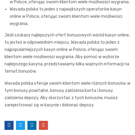
w Polsce, oferując swoim klientom wiele możliwości wygrania.
Wavada polska to jeden z największych operatorów kasyn
online w Polsce, oferując swoim klientom wiele możliwości
wygrania.
Jeśli szukasz najlepszych ofert bonusowych wśród kasyn online,
to jesteś w odpowiednim miejscu. Wavada polska to jeden z
najpopularniejszych kasyn online w Polsce, oferując swoim
klientom wiele możliwości wygrania. Aby pomoć w wyborze
najlepszego kasyna, przedstawiamy kilka ważnych informacji na
temat bonusów.
Wavada polska oferuje swoim klientom wiele różnych bonusów, w
tym bonusy powitalne, bonusy załóżenia konta i bonusy
załóżenia depozy. Aby skorzystać z tych bonusów, musisz
zarejestrować się w kasynie i dokonać depozy.