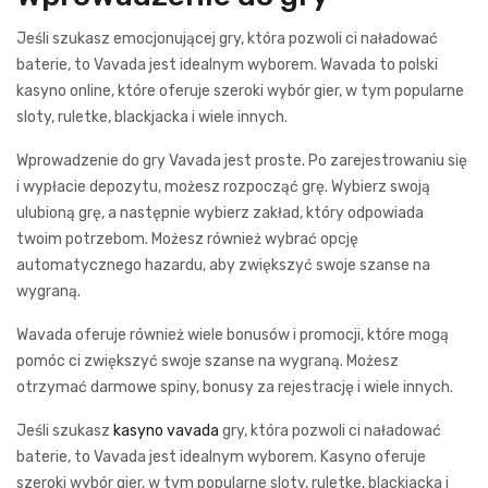
Jeśli szukasz emocjonującej gry, która pozwoli ci naładować
baterie, to Vavada jest idealnym wyborem. Wavada to polski
kasyno online, które oferuje szeroki wybór gier, w tym popularne
sloty, ruletke, blackjacka i wiele innych.
Wprowadzenie do gry Vavada jest proste. Po zarejestrowaniu się
i wypłacie depozytu, możesz rozpocząć grę. Wybierz swoją
ulubioną grę, a następnie wybierz zakład, który odpowiada
twoim potrzebom. Możesz również wybrać opcję
automatycznego hazardu, aby zwiększyć swoje szanse na
wygraną.
Wavada oferuje również wiele bonusów i promocji, które mogą
pomóc ci zwiększyć swoje szanse na wygraną. Możesz
otrzymać darmowe spiny, bonusy za rejestrację i wiele innych.
Jeśli szukasz
kasyno vavada
gry, która pozwoli ci naładować
baterie, to Vavada jest idealnym wyborem. Kasyno oferuje
szeroki wybór gier, w tym popularne sloty, ruletke, blackjacka i