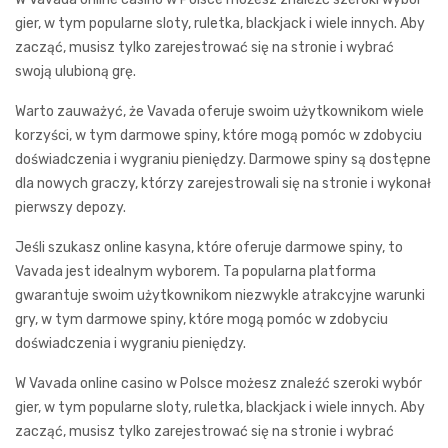
gier, w tym popularne sloty, ruletka, blackjack i wiele innych. Aby
zacząć, musisz tylko zarejestrować się na stronie i wybrać
swoją ulubioną grę.
Warto zauważyć, że Vavada oferuje swoim użytkownikom wiele
korzyści, w tym darmowe spiny, które mogą pomóc w zdobyciu
doświadczenia i wygraniu pieniędzy. Darmowe spiny są dostępne
dla nowych graczy, którzy zarejestrowali się na stronie i wykonał
pierwszy depozy.
Jeśli szukasz online kasyna, które oferuje darmowe spiny, to
Vavada jest idealnym wyborem. Ta popularna platforma
gwarantuje swoim użytkownikom niezwykle atrakcyjne warunki
gry, w tym darmowe spiny, które mogą pomóc w zdobyciu
doświadczenia i wygraniu pieniędzy.
W Vavada online casino w Polsce możesz znaleźć szeroki wybór
gier, w tym popularne sloty, ruletka, blackjack i wiele innych. Aby
zacząć, musisz tylko zarejestrować się na stronie i wybrać