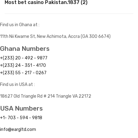
Most bet casino Pakistan.1837 (2)
Find us in Ghana at :
11th Nii Kwame St, New Achimota, Accra (GA 300 6674)
Ghana Numbers
+(233) 20 - 492 - 9877
+(233) 24 - 351 - 4170
+(233) 55 - 217 - 0267
Find us in USA at :
18627 Old Triangle Rd # 214 Triangle VA 22172
USA Numbers
+1- 703 - 594 - 9818
info@eargltd.com