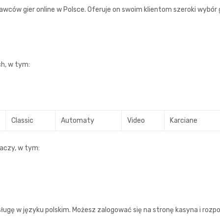
wców gier online w Polsce. Oferuje on swoim klientom szeroki wybór g
h, w tym:
Classic
Automaty
Video
Karciane
aczy, w tym:
ługę w języku polskim. Możesz zalogować się na stronę kasyna i rozpo