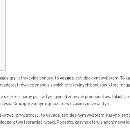
jącą grę i atrakcyjne bonusy, to
vavada
jest idealnym wyborem. To kas
h. Vavada jest również znane z swoich atrakcyjnych bonusów, które m
z szerokiej gamy gier, w tym gier od znanych producentów, takich jak
pozwala Ci na igrę z innymi graczami w czasie rzeczywistym.
eczeństwo i prywatność, to Vavada jest idealnym wyborem. Kasyno je
ieczeństwa i sprawiedliwości. Ponadto, kasyno oferuje anonimowe lo