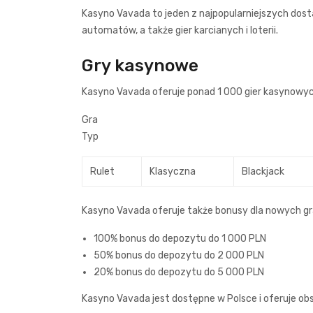
Kasyno Vavada to jeden z najpopularniejszych dosta
automatów, a także gier karcianych i loterii.
Gry kasynowe
Kasyno Vavada oferuje ponad 1 000 gier kasynowyc
Gra
Typ
Rulet
Klasyczna
Blackjack
Kasyno Vavada oferuje także bonusy dla nowych gr
100% bonus do depozytu do 1 000 PLN
50% bonus do depozytu do 2 000 PLN
20% bonus do depozytu do 5 000 PLN
Kasyno Vavada jest dostępne w Polsce i oferuje obs