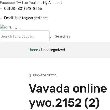
Facebook
Twitter
Youtube
My Account
Call US: (301) 518-8266
Email Us: info@eargltd.com
Search in:
Home
/
Uncategorized
UNCATEGORIZED
Vavada online
ywo.2152 (2)