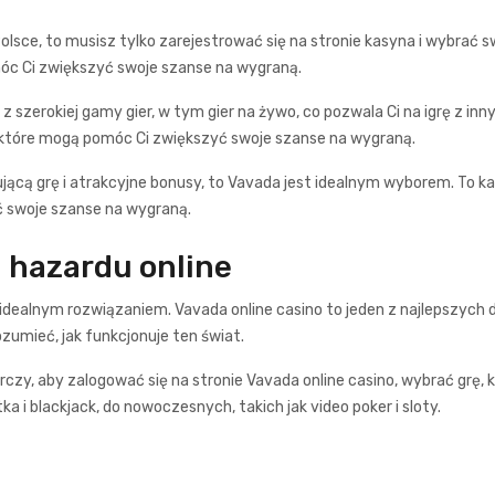
olsce, to musisz tylko zarejestrować się na stronie kasyna i wybrać s
óc Ci zwiększyć swoje szanse na wygraną.
z szerokiej gamy gier, w tym gier na żywo, co pozwala Ci na igrę z i
 które mogą pomóc Ci zwiększyć swoje szanse na wygraną.
jącą grę i atrakcyjne bonusy, to Vavada jest idealnym wyborem. To kasy
ć swoje szanse na wygraną.
 hazardu online
st idealnym rozwiązaniem. Vavada online casino to jeden z najlepszych
zumieć, jak funkcjonuje ten świat.
zy, aby zalogować się na stronie Vavada online casino, wybrać grę, kt
etka i blackjack, do nowoczesnych, takich jak video poker i sloty.