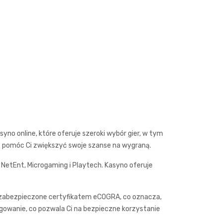
yno online, które oferuje szeroki wybór gier, w tym
ogą pomóc Ci zwiększyć swoje szanse na wygraną.
 NetEnt, Microgaming i Playtech. Kasyno oferuje
st zabezpieczone certyfikatem eCOGRA, co oznacza,
gowanie, co pozwala Ci na bezpieczne korzystanie