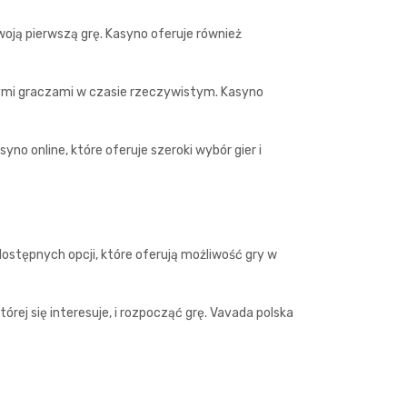
woją pierwszą grę. Kasyno oferuje również
nnymi graczami w czasie rzeczywistym. Kasyno
no online, które oferuje szeroki wybór gier i
 dostępnych opcji, które oferują możliwość gry w
órej się interesuje, i rozpocząć grę. Vavada polska