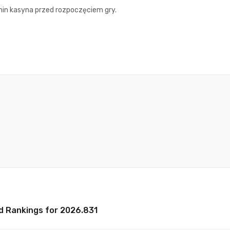
min kasyna przed rozpoczęciem gry.
 Rankings for 2026.831