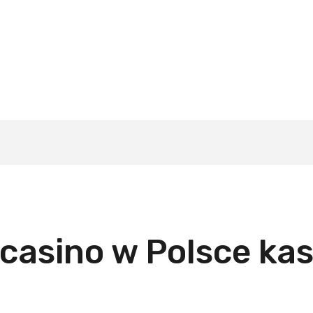
 casino w Polsce ka