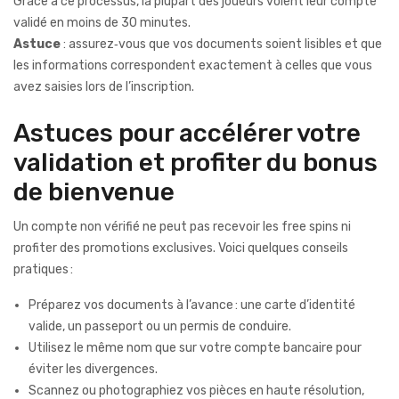
Grâce à ce processus, la plupart des joueurs voient leur compte
validé en moins de 30 minutes.
Astuce
: assurez‑vous que vos documents soient lisibles et que
les informations correspondent exactement à celles que vous
avez saisies lors de l’inscription.
Astuces pour accélérer votre
validation et profiter du bonus
de bienvenue
Un compte non vérifié ne peut pas recevoir les free spins ni
profiter des promotions exclusives. Voici quelques conseils
pratiques :
Préparez vos documents à l’avance : une carte d’identité
valide, un passeport ou un permis de conduire.
Utilisez le même nom que sur votre compte bancaire pour
éviter les divergences.
Scannez ou photographiez vos pièces en haute résolution,