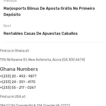
Previous
Marjosports Bônus De Aposta Grátis No Primeiro
Depósito
Next
Rentables Casas De Apuestas Caballos
Find us in Ghana at :
11th Nii Kwame St, New Achimota, Accra (GA 300 6674)
Ghana Numbers
+(233) 20 - 492 - 9877
+(233) 24 - 351 - 4170
+(233) 55 - 217 - 0267
Find us in USA at :
18627 Old Triangle Rd # 214 Triangle VA 22172