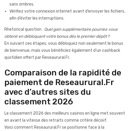
sans ombres.
Vérifiez votre connexion internet avant d’envoyer les fichiers,
afin d’éviter les interruptions.
Rhetorical question :
Quel gain supplémentaire pourriez‑vous
obtenir en débloquant votre bonus dès le premier dépôt ?
En suivant ces étapes, vous débloquez non seulement le bonus
de bienvenue, mais vous bénéficiez également d’un cashback
quotidien offert par Reseaurural.Fr.
Comparaison de la rapidité de
paiement de Reseaurural.Fr
avec d’autres sites du
classement 2026
Le classement 2026 des meilleurs casinos en ligne met souvent
en avant la vitesse des retraits comme critère décisif.
Voici comment Reseaurural.Fr se positionne face à la