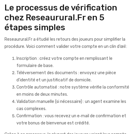
Le processus de vérification
chez Reseaurural.Fr en 5
étapes simples
Reseaurural.Fr a étudié les retours des joueurs pour simplifier la
procédure. Voici comment valider votre compte en un clin d’œil :
Inscription : créez votre compte en remplissant le
formulaire de base.
Téléversement des documents : envoyez une pièce
d’identité et un justificatif de domicile.
Contrôle automatisé : notre système vérifie la conformité
en moins de deux minutes.
Validation manuelle (si nécessaire) : un agent examine les
cas complexes.
Confirmation : vous recevez un e‑mail de confirmation et
votre bonus de bienvenue est crédité.