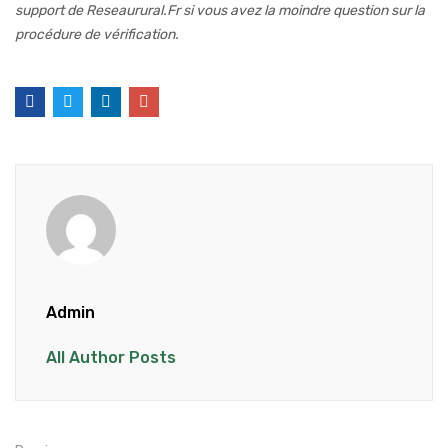
support de Reseaurural.Fr si vous avez la moindre question sur la
procédure de vérification.
Admin
All Author Posts