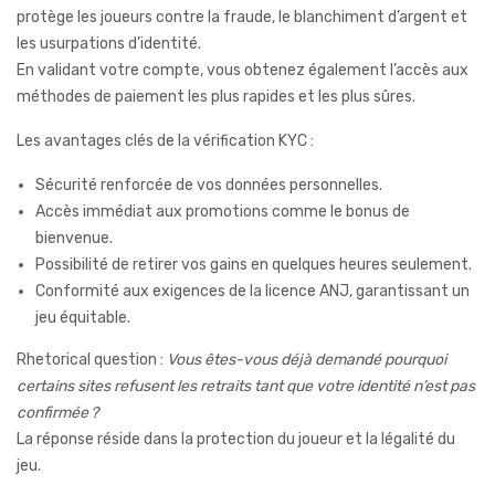
protège les joueurs contre la fraude, le blanchiment d’argent et
les usurpations d’identité.
En validant votre compte, vous obtenez également l’accès aux
méthodes de paiement les plus rapides et les plus sûres.
Les avantages clés de la vérification KYC :
Sécurité renforcée de vos données personnelles.
Accès immédiat aux promotions comme le bonus de
bienvenue.
Possibilité de retirer vos gains en quelques heures seulement.
Conformité aux exigences de la licence ANJ, garantissant un
jeu équitable.
Rhetorical question :
Vous êtes-vous déjà demandé pourquoi
certains sites refusent les retraits tant que votre identité n’est pas
confirmée ?
La réponse réside dans la protection du joueur et la légalité du
jeu.