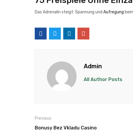
75 Freispiele Ohne Einz
Das Adrenalin steigt: Spannung und
Aufregung
beim
Admin
All Author Posts
Previous
Bonusy Bez Vkladu Casino