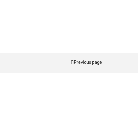
Previous page
k