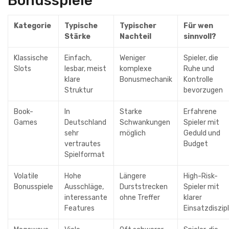
Bonusspiele
Kategorie
Typische
Typischer
Für wen
Stärke
Nachteil
sinnvoll?
Klassische
Einfach,
Weniger
Spieler, die
Slots
lesbar, meist
komplexe
Ruhe und
klare
Bonusmechanik
Kontrolle
Struktur
bevorzugen
Book-
In
Starke
Erfahrene
Games
Deutschland
Schwankungen
Spieler mit
sehr
möglich
Geduld und
vertrautes
Budget
Spielformat
Volatile
Hohe
Längere
High-Risk-
Bonusspiele
Ausschläge,
Durststrecken
Spieler mit
interessante
ohne Treffer
klarer
Features
Einsatzdiszipl