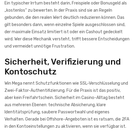
Ein typischer Irrtum besteht darin, Freispiele oder Bonusgeld als
„kostenlos“ zu bewerten. In der Praxis sind sie an Regeln
gebunden, die den realen Wert deutlich reduzieren können. Das
gilt besonders dann, wenn einzelne Spiele ausgeschlossen sind,
der maximale Einsatz limitiert ist oder ein Cashout gedeckelt
wird. Wer diese Mechanik versteht, trifft bessere Entscheidungen
und vermeidet unnötige Frustration.
Sicherheit, Verifizierung und
Kontoschutz
Win Mega nennt Schutzfunktionen wie SSL-Verschlüsselung und
Zwei-Faktor-Authentifizierung. Für die Praxis ist das positiv,
aber kein Freifahrtschein. Sicherheit im Casino-Alltag besteht
aus mehreren Ebenen: technische Absicherung, klare
Identitätsprüfung, saubere Passwortwahl und eigenes
Verhalten. Gerade bei Offshore-Angeboten ist es ratsam, die 2FA
in den Kontoeinstellungen zu aktivieren, wenn sie verfügbar ist.