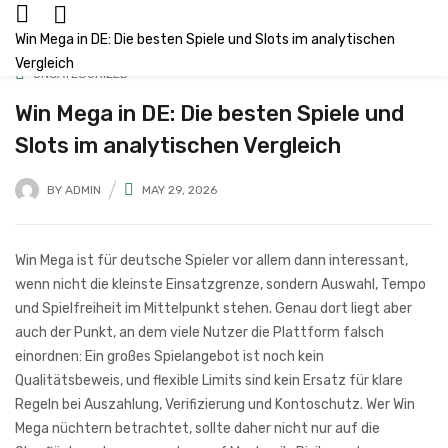
Win Mega in DE: Die besten Spiele und Slots im analytischen
Vergleich
UNCATEGORIZED
Win Mega in DE: Die besten Spiele und
Slots im analytischen Vergleich
BY
ADMIN
MAY 29, 2026
Win Mega ist für deutsche Spieler vor allem dann interessant,
wenn nicht die kleinste Einsatzgrenze, sondern Auswahl, Tempo
und Spielfreiheit im Mittelpunkt stehen. Genau dort liegt aber
auch der Punkt, an dem viele Nutzer die Plattform falsch
einordnen: Ein großes Spielangebot ist noch kein
Qualitätsbeweis, und flexible Limits sind kein Ersatz für klare
Regeln bei Auszahlung, Verifizierung und Kontoschutz. Wer Win
Mega nüchtern betrachtet, sollte daher nicht nur auf die