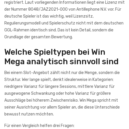
registriert. Laut vorliegenden Informationen liegt eine Lizenz mit
der Nummer 8048/JAZ2021-000 von Antillephone N.V. vor. Für
deutsche Spieler ist das wichtig, weil Lizenzsitz,
Regulierungsmodell und Spielerschutz nicht mit dem deutschen
GGL-Rahmen identisch sind. Das ist kein Detail, sondern die
Grundlage der gesamten Bewertung.
Welche Spieltypen bei Win
Mega analytisch sinnvoll sind
Bei einem Slot-Angebot zählt nicht nur die Menge, sondern die
Struktur. Wer lange spielt, denkt idealerweise in Kategorien:
niedrigere Varianz für längere Sessions, mittlere Varianz für
ausgewogene Schwankung oder hohe Varianz für größere
Ausschläge bei höherem Zwischenrisiko. Win Mega spricht mit
seiner Ausrichtung vor allem Spieler an, die diese Unterschiede
bewusst nutzen möchten.
Für einen Vergleich helfen drei Fragen: