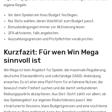
eigene Regeln.
Vor dem Spielen ein fixes Budget festlegen.
Nur Slots wählen, deren Volatilität zum Budget passt.
Bonusbedingungen immer vor Aktivierung lesen.
2FA aktivieren, falls angeboten.
Auszahlungsgrenzen und Prüfpflichten vorab prüfen.
Kurzfazit: Für wen Win Mega
sinnvoll ist
Win Mega ist kein Angebot für Spieler, die maximale Regulierung,
deutsche Standardlimits und vollständige OASIS-Anbindung
erwarten. Es ist eher eine Plattform für erfahrene Nutzer, die
bewusst mehr Freiheit suchen und die damit verbundenen
Reibungspunkte akzeptieren. Aus Slot-Sicht zählt vor allem, ob
das Spielangebot zur eigenen Risikotoleranz passt. Wer
strukturierte Sessions, klare Budgetgrenzen und eine nüchterne