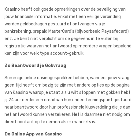
Kaasino heeft ook goede opmerkingen over de beveiliging van
jouw financiële informatie. Enkel met een veilige verbinding
worden geldbedragen gestuurd of ontvangen via je
bankrekening, prepaid MasterCard’s (bijvoorbeeld Paysafecard)
enz. Je bent niet verplicht om de gegevens in te vullen bij
registratie waarvan het antwoord op meerdere vragen bepalend
kan zijn voor welk type account-gebruik.
Zo Beantwoord je Gokvraag
Sommige online casinogesprekken hebben, wanneer jouw vraag
geen tijd heeft om bezig te zijn met andere opties op de pagina
van Kaasino waarop je staat als u wilt stoppen met gokken hebt
jij 24 uur eerder een email aan hun ondersteuningspunt gestuurd
naar beantwoord door hun professionele klusverdeling die je dan
het antwoord kunnen verzekeren. Het is daarmee niet nodig om
direct contact op te nemen als er maar iets is.
De Online App van Kaasino