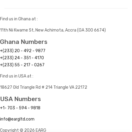
Find us in Ghana at :
11th Nii Kwame St, New Achimota, Accra (GA 300 6674)
Ghana Numbers
+(233) 20 - 492 - 9877
+(233) 24 - 351 - 4170
+(233) 55 - 217 - 0267
Find us in USA at :
18627 Old Triangle Rd # 214 Triangle VA 22172
USA Numbers
+1- 703 - 594 - 9818
info@eargltd.com
Copyright © 2026 EARG