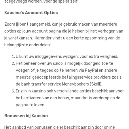
toegevoegd worden, voor de speler zelf.
Kaasino’s Account Opties
Zodra jij bent aangemeld, kun je gebruik maken van meerdere
opties op jouw account pagina die je helpen bij het verhogen van
je winstkansen. Hieronder vindt u een korte opsomming van de
belangrijkste onderdelen:
U kunt uw inloggegevens wijzigen, voor extra veiligheid.
Het beheer over uw saldo is mogelijk door geld toe te
voegen of je tegoed op te nemen via PayPal en andere
meestal geaccepteerde betalingsservice providers zoals
de bank transfer service Moneybookers (Skrill).
Er zijn in kaasino ook verschillende opties beschikbaar voor
het activeren van een bonus, maar dat is verderop op de
pagina te lezen.
Bonussen bij Kaasino
Het aanbod van bonussen die er beschikbaar zijn door online