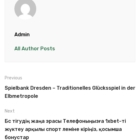
Admin
All Author Posts
Previous
Spielbank Dresden – Traditionelles Glücksspiel in der
Elbmetropole
Next
Бәс тігудің жаңа эрасы Телефоныңызға 1xbet-ті
жүктеу арқылы спорт әлеміне кіріңіз, қосымша
бонустар