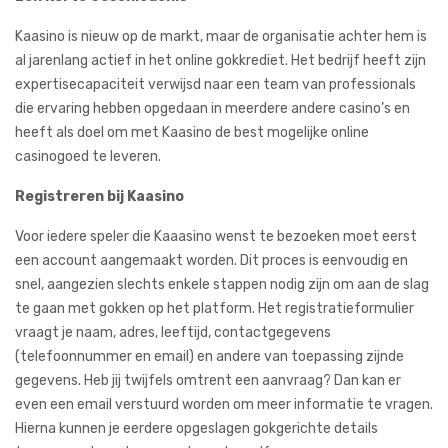
Kaasino is nieuw op de markt, maar de organisatie achter hem is
al jarenlang actief in het online gokkrediet. Het bedrijf heeft zijn
expertisecapaciteit verwijsd naar een team van professionals
die ervaring hebben opgedaan in meerdere andere casino’s en
heeft als doel om met Kaasino de best mogelijke online
casinogoed te leveren.
Registreren bij Kaasino
Voor iedere speler die Kaaasino wenst te bezoeken moet eerst
een account aangemaakt worden. Dit proces is eenvoudig en
snel, aangezien slechts enkele stappen nodig zijn om aan de slag
te gaan met gokken op het platform. Het registratieformulier
vraagt je naam, adres, leeftijd, contactgegevens
(telefoonnummer en email) en andere van toepassing zijnde
gegevens. Heb jij twijfels omtrent een aanvraag? Dan kan er
even een email verstuurd worden om meer informatie te vragen.
Hierna kunnen je eerdere opgeslagen gokgerichte details