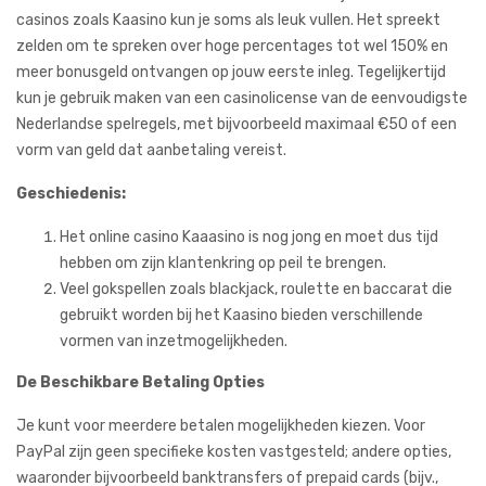
casinos zoals Kaasino kun je soms als leuk vullen. Het spreekt
zelden om te spreken over hoge percentages tot wel 150% en
meer bonusgeld ontvangen op jouw eerste inleg. Tegelijkertijd
kun je gebruik maken van een casinolicense van de eenvoudigste
Nederlandse spelregels, met bijvoorbeeld maximaal €50 of een
vorm van geld dat aanbetaling vereist.
Geschiedenis:
Het online casino Kaaasino is nog jong en moet dus tijd
hebben om zijn klantenkring op peil te brengen.
Veel gokspellen zoals blackjack, roulette en baccarat die
gebruikt worden bij het Kaasino bieden verschillende
vormen van inzetmogelijkheden.
De Beschikbare Betaling Opties
Je kunt voor meerdere betalen mogelijkheden kiezen. Voor
PayPal zijn geen specifieke kosten vastgesteld; andere opties,
waaronder bijvoorbeeld banktransfers of prepaid cards (bijv.,