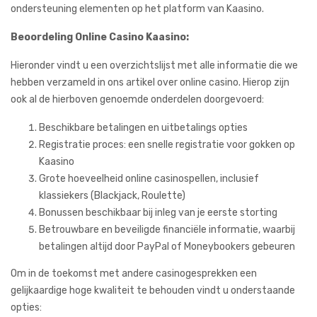
ondersteuning elementen op het platform van Kaasino.
Beoordeling Online Casino Kaasino:
Hieronder vindt u een overzichtslijst met alle informatie die we
hebben verzameld in ons artikel over online casino. Hierop zijn
ook al de hierboven genoemde onderdelen doorgevoerd:
Beschikbare betalingen en uitbetalings opties
Registratie proces: een snelle registratie voor gokken op
Kaasino
Grote hoeveelheid online casinospellen, inclusief
klassiekers (Blackjack, Roulette)
Bonussen beschikbaar bij inleg van je eerste storting
Betrouwbare en beveiligde financiële informatie, waarbij
betalingen altijd door PayPal of Moneybookers gebeuren
Om in de toekomst met andere casinogesprekken een
gelijkaardige hoge kwaliteit te behouden vindt u onderstaande
opties: