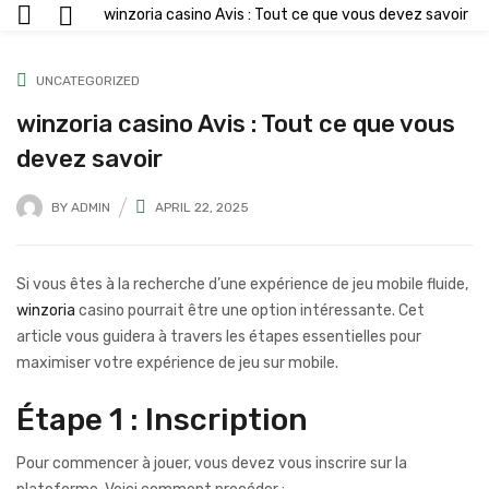
winzoria casino Avis : Tout ce que vous devez savoir
UNCATEGORIZED
winzoria casino Avis : Tout ce que vous
devez savoir
BY
ADMIN
APRIL 22, 2025
Si vous êtes à la recherche d’une expérience de jeu mobile fluide,
winzoria
casino pourrait être une option intéressante. Cet
article vous guidera à travers les étapes essentielles pour
maximiser votre expérience de jeu sur mobile.
Étape 1 : Inscription
Pour commencer à jouer, vous devez vous inscrire sur la