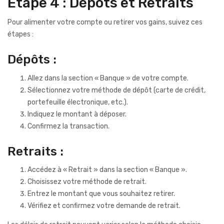
Étape 4 : Dépôts et Retraits
Pour alimenter votre compte ou retirer vos gains, suivez ces
étapes :
Dépôts :
Allez dans la section « Banque » de votre compte.
Sélectionnez votre méthode de dépôt (carte de crédit,
portefeuille électronique, etc.).
Indiquez le montant à déposer.
Confirmez la transaction.
Retraits :
Accédez à « Retrait » dans la section « Banque ».
Choisissez votre méthode de retrait.
Entrez le montant que vous souhaitez retirer.
Vérifiez et confirmez votre demande de retrait.