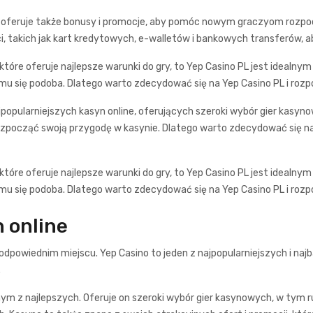
e oferuje także bonusy i promocje, aby pomóc nowym graczyom rozpo
, takich jak kart kredytowych, e-walletów i bankowych transferów, a
które oferuje najlepsze warunki do gry, to Yep Casino PL jest idealny
 mu się podoba. Dlatego warto zdecydować się na Yep Casino PL i roz
ajpopularniejszych kasyn online, oferujących szeroki wybór gier kasy
począć swoją przygodę w kasynie. Dlatego warto zdecydować się na 
które oferuje najlepsze warunki do gry, to Yep Casino PL jest idealny
 mu się podoba. Dlatego warto zdecydować się na Yep Casino PL i roz
 online
 odpowiednim miejscu. Yep Casino to jeden z najpopularniejszych i naj
.
dnym z najlepszych. Oferuje on szeroki wybór gier kasynowych, w tym r