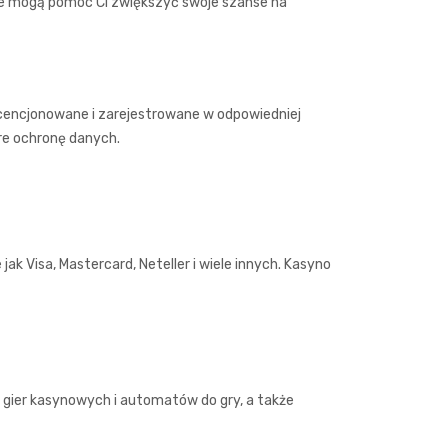
które mogą pomóc Ci zwiększyć swoje szanse na
licencjonowane i zarejestrowane w odpowiedniej
bre ochronę danych.
jak Visa, Mastercard, Neteller i wiele innych. Kasyno
r gier kasynowych i automatów do gry, a także