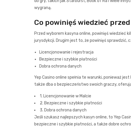
do gry, takich jak Starburst, Book of Ra i wiele i
wygraną.
Co powinięś wiedzieć prze
Przed wyborem kasyna online, powinięś wiedzieć kil
jurysdykcji. Drugim jest to, że powinięś sprawdzić,
Licencjonowanie i rejestracja
Bezpieczne i szybkie płatności
Dobra ochrona danych
Yep Casino online spełnia te warunki, ponieważ jest 
także dba o bezpieczeństwo swoich graczy, oferuj
1. Licencjonowanie w Malcie
2. Bezpieczne i szybkie płatności
3. Dobra ochrona danych
Jeśli szukasz najlepszych kasyn online, to Yep Cas
bezpieczne i szybkie płatności, a także dobre ochr