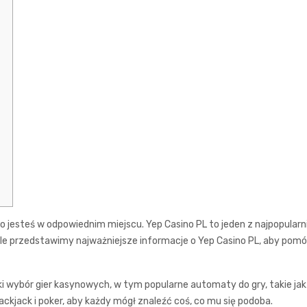
to jesteś w odpowiednim miejscu. Yep Casino PL to jeden z najpopularn
e przedstawimy najważniejsze informacje o Yep Casino PL, aby pomóc
oki wybór gier kasynowych, w tym popularne automaty do gry, takie jak
blackjack i poker, aby każdy mógł znaleźć coś, co mu się podoba.