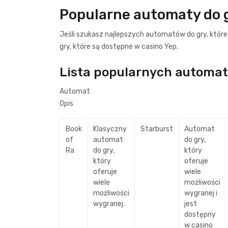
Popularne automaty do 
Jeśli szukasz najlepszych automatów do gry, któr
gry, które są dostępne w casino Yep.
Lista popularnych automat
Automat
Opis
Book
Klasyczny
Starburst
Automat
of
automat
do gry,
Ra
do gry,
który
który
oferuje
oferuje
wiele
wiele
możliwości
możliwości
wygranej i
wygranej.
jest
dostępny
w casino