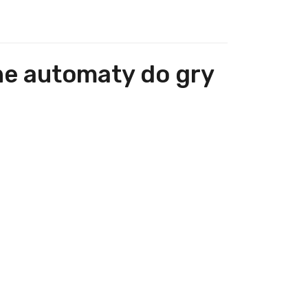
rne automaty do gry