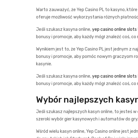
Warto zauważyć, że Yep Casino PL to kasyno, któr
oferuje możliwość wykorzystania różnych płatności
Jeśli szukasz kasyna online,
yep casino online slots
bonusy i promocje, aby każdy mógł znaleźć coś, co
Wynikiem jest to, że Yep Casino PL jest jednym z n
bonusy i promocje, aby pomóc nowym graczyom roz
kasynie.
Jeśli szukasz kasyna online,
yep casino online slots
bonusy i promocje, aby każdy mógł znaleźć coś, co
Wybór najlepszych kasyn
Jeśli szukasz najlepszych kasyn online, to jesteś w
szeroki wybór gier kasynowych i automatów do gry
Wśród wielu kasyn online, Yep Casino online jest je