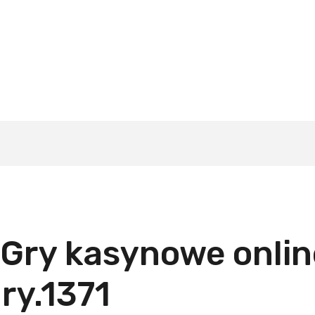
 Gry kasynowe onlin
ry.1371