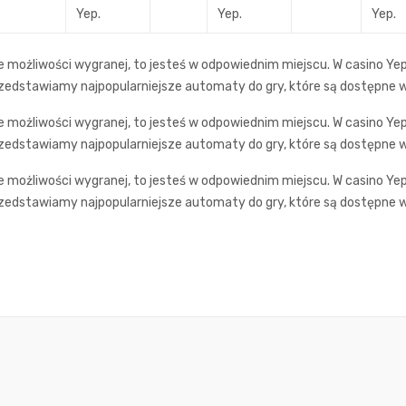
Yep.
Yep.
Yep.
le możliwości wygranej, to jesteś w odpowiednim miejscu. W casino Ye
rzedstawiamy najpopularniejsze automaty do gry, które są dostępne w
le możliwości wygranej, to jesteś w odpowiednim miejscu. W casino Ye
rzedstawiamy najpopularniejsze automaty do gry, które są dostępne w
le możliwości wygranej, to jesteś w odpowiednim miejscu. W casino Ye
rzedstawiamy najpopularniejsze automaty do gry, które są dostępne w