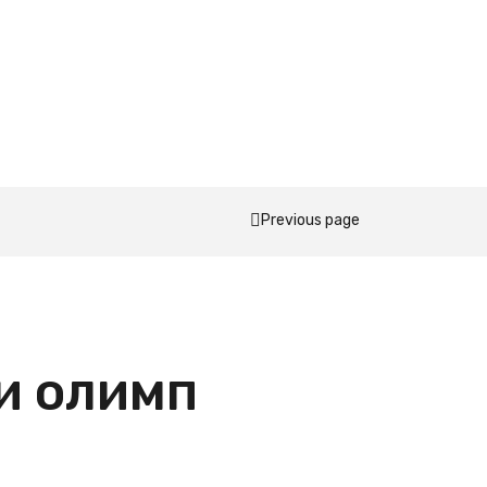
Previous page
и олимп