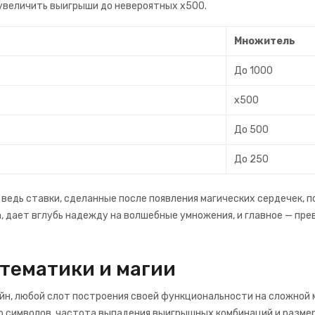
увеличить выигрыши до невероятных x500.
Множитель
До 1000
x500
До 500
До 250
 ведь ставки, сделанные после появления магических сердечек, 
, дает вглубь надежду на волшебные умножения, и главное — пре
тематики и магии
йн, любой слот построения своей функциональности на сложной 
бор символов, частота выпадения выигрышных комбинаций и разм