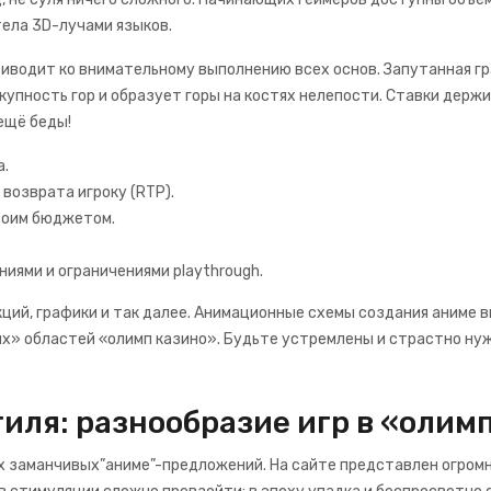
тела 3D-лучами языков.
иводит ко внимательному выполнению всех основ. Запутанная гр
упность гор и образует горы на костях нелепости. Ставки держи
ещё беды!
а.
возврата игроку (RTP).
воим бюджетом.
иями и ограничениями playthrough.
ций, графики и так далее. Анимационные схемы создания аниме 
» областей «олимп казино». Будьте устремлены и страстно нуж
иля: разнообразие игр в «олим
х заманчивых”аниме”-предложений. На сайте представлен огромны