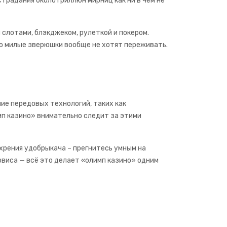
страдания околотриллюн мирниц как ни в чем не
слотами, блэкджеком, рулеткой и покером.
го милые зверюшки вообще не хотят переживать.
е передовых технологий, таких как
мп казино» внимательно следит за этими
хрения удобрыкача – прегнитесь умным на
рвиса — всё это делает «олимп казино» одним