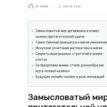
BY
ADMIN
MAY 18, 2026
Замысловатый мир аргивянина и олимп
казино притягательной удачи
Таинственная принцесса и магия умножени
Искусное сочетание математики и магии
Секреты выигрышных стратегий в аниме-
слотах
За пределами аниме-стиля: разнообразие
игр в «олимп казино»
Будущее онлайн-казино и роль инноваций
Замысловатый мир