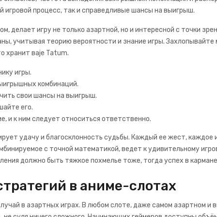
й игровой процесс, так и справедливые шансы на выигрыш.
м, делает игру не только азартной, но и интересной с точки зрен
ны, учитывая теорию вероятности и знание игры. Захлопывайте 
о хранит ваје Tatum.
ику игры.
выигрышных комбинаций.
чить свои шансы на выигрыш.
шайте его.
е, и к ним следует относиться ответственно.
ирует удачу и благосклонность судьбы. Каждый ее жест, каждое 
мбинируемое с точной математикой, ведет к удивительному игро
ления должно быть тяжкое похмелье тоже, тогда успех в кармане
тратегий в аниме-слотах
случай в азартных играх. В любом слоте, даже самом азартном и
, не суля ничего сложного. Начинающих геймеров доступны объё