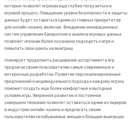
которые позволят игрокам еще глубже погрузиться в
игровой процесс. Повышение уровня безопасности и защиты
данных будет оставаться одним из главных приоритетов
для онлайн-казино, включая
. Внедрение инновационных
систем управления банкроллом и анализа игровых данных
позволит игрокам более осознанно подходить к игре и
повысить свои шансы на выигрыш.
планирует продолжить расширение ассортимента игр,
предлагая своим пользователям самые современные и
интересные разработки. Развитие персонализированных
предложений и индивидуального подхода к каждому игроку
поможет создать еще более комфортные и выгодные
условия игры. Уверенное развитие и постоянное
совершенствование позволят
оставаться одним из лидеров
в индустрии онлайн-казино и предлагать своим
пользователям незабываемые эмоции и большие выигрыши.