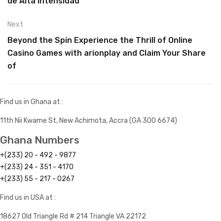
de Alta Intensidad
Next
Beyond the Spin Experience the Thrill of Online
Casino Games with arionplay and Claim Your Share
of
Find us in Ghana at :
11th Nii Kwame St, New Achimota, Accra (GA 300 6674)
Ghana Numbers
+(233) 20 - 492 - 9877
+(233) 24 - 351 - 4170
+(233) 55 - 217 - 0267
Find us in USA at :
18627 Old Triangle Rd # 214 Triangle VA 22172