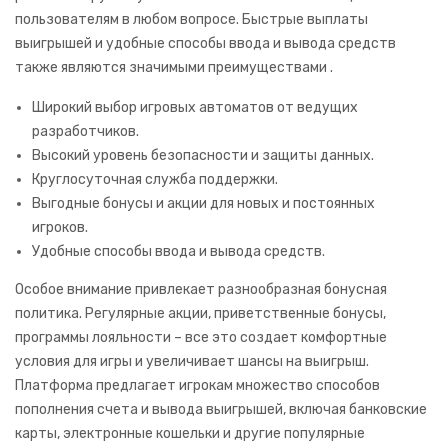
пользователям в любом вопросе. Быстрые выплаты
выигрышей и удобные способы ввода и вывода средств
также являются значимыми преимуществами
.
Широкий выбор игровых автоматов от ведущих
разработчиков.
Высокий уровень безопасности и защиты данных.
Круглосуточная служба поддержки.
Выгодные бонусы и акции для новых и постоянных
игроков.
Удобные способы ввода и вывода средств.
Особое внимание привлекает разнообразная бонусная
политика. Регулярные акции, приветственные бонусы,
программы лояльности – все это создает комфортные
условия для игры и увеличивает шансы на выигрыш.
Платформа предлагает игрокам множество способов
пополнения счета и вывода выигрышей, включая банковские
карты, электронные кошельки и другие популярные