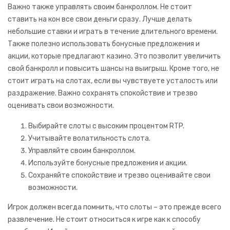
Важно также управлять своим банкроллом. Не стоит
ставить на кон все свои деньги сразу. Лучше делать
небольшие ставки и играть в течение длительного времени.
Также полезно использовать бонусные предложения и
акции, которые предлагают казино. Это позволит увеличить
свой банкролл и повысить шансы на выигрыш. Кроме того, не
стоит играть на слотах, если вы чувствуете усталость или
раздражение. Важно сохранять спокойствие и трезво
оценивать свои возможности.
Выбирайте слоты с высоким процентом RTP.
Учитывайте волатильность слота.
Управляйте своим банкроллом.
Используйте бонусные предложения и акции.
Сохраняйте спокойствие и трезво оценивайте свои
возможности.
Игрок должен всегда помнить, что слоты – это прежде всего
развлечение. Не стоит относиться к игре как к способу