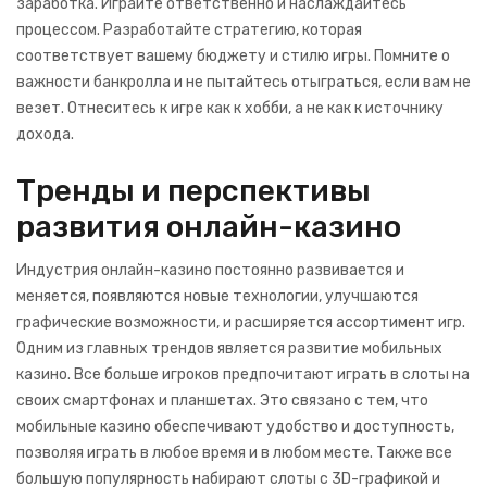
заработка. Играйте ответственно и наслаждайтесь
процессом. Разработайте стратегию, которая
соответствует вашему бюджету и стилю игры. Помните о
важности банкролла и не пытайтесь отыграться, если вам не
везет. Отнеситесь к игре как к хобби, а не как к источнику
дохода.
Тренды и перспективы
развития онлайн-казино
Индустрия онлайн-казино постоянно развивается и
меняется, появляются новые технологии, улучшаются
графические возможности, и расширяется ассортимент игр.
Одним из главных трендов является развитие мобильных
казино. Все больше игроков предпочитают играть в слоты на
своих смартфонах и планшетах. Это связано с тем, что
мобильные казино обеспечивают удобство и доступность,
позволяя играть в любое время и в любом месте. Также все
большую популярность набирают слоты с 3D-графикой и