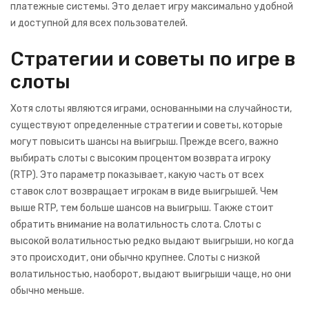
платежные системы. Это делает игру максимально удобной
и доступной для всех пользователей.
Стратегии и советы по игре в
слоты
Хотя слоты являются играми, основанными на случайности,
существуют определенные стратегии и советы, которые
могут повысить шансы на выигрыш. Прежде всего, важно
выбирать слоты с высоким процентом возврата игроку
(RTP). Это параметр показывает, какую часть от всех
ставок слот возвращает игрокам в виде выигрышей. Чем
выше RTP, тем больше шансов на выигрыш. Также стоит
обратить внимание на волатильность слота. Слоты с
высокой волатильностью редко выдают выигрыши, но когда
это происходит, они обычно крупнее. Слоты с низкой
волатильностью, наоборот, выдают выигрыши чаще, но они
обычно меньше.