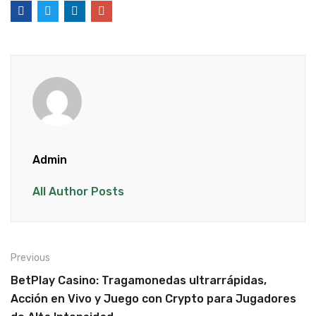
Admin
All Author Posts
Previous
BetPlay Casino: Tragamonedas ultrarrápidas,
Acción en Vivo y Juego con Crypto para Jugadores