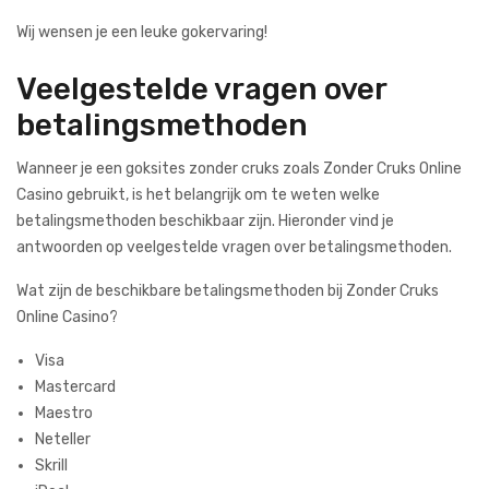
Wij wensen je een leuke gokervaring!
Veelgestelde vragen over
betalingsmethoden
Wanneer je een goksites zonder cruks zoals Zonder Cruks Online
Casino gebruikt, is het belangrijk om te weten welke
betalingsmethoden beschikbaar zijn. Hieronder vind je
antwoorden op veelgestelde vragen over betalingsmethoden.
Wat zijn de beschikbare betalingsmethoden bij Zonder Cruks
Online Casino?
Visa
Mastercard
Maestro
Neteller
Skrill