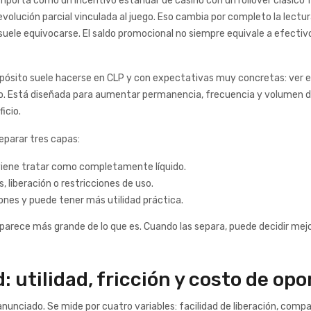
mporta como un incentivo estándar de casino con un rollover clásico fá
evolución parcial vinculada al juego. Eso cambia por completo la lect
ele equivocarse. El saldo promocional no siempre equivale a efectivo 
ósito suele hacerse en CLP y con expectativas muy concretas: ver el sa
o. Está diseñada para aumentar permanencia, frecuencia y volumen de 
icio.
separar tres capas:
nviene tratar como completamente líquido.
, liberación o restricciones de uso.
iones y puede tener más utilidad práctica.
parece más grande de lo que es. Cuando las separa, puede decidir mejo
: utilidad, fricción y costo de op
 anunciado. Se mide por cuatro variables: facilidad de liberación, compa