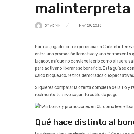
malinterpreta
BY
ADMIN
MAY 29, 2026
Para un jugador con experiencia en Chile, el interés
entre una promoción llamativa y una herramienta que
jugador, así que no conviene leerlo como si fuera sa
para activar o liberar ese beneficio. Esta guía se 
saldo bloqueado, retiros demorados o expectativas 
Si quieres comparar la oferta completa del sitio y r
realmente te sirve según tu estilo de juego.
Qué hace distinto al bon