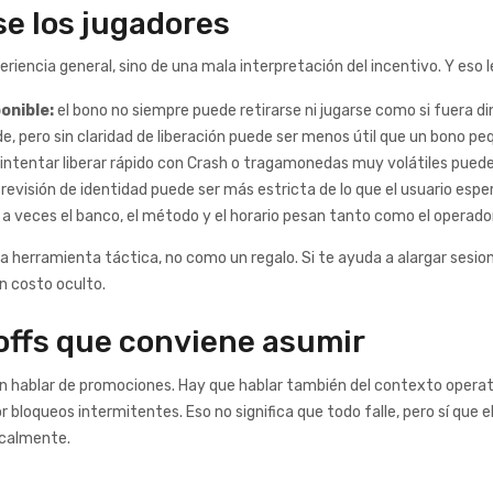
e los jugadores
iencia general, sino de una mala interpretación del incentivo. Y eso 
onible:
el bono no siempre puede retirarse ni jugarse como si fuera din
 pero sin claridad de liberación puede ser menos útil que un bono pe
intentar liberar rápido con Crash o tragamonedas muy volátiles pued
la revisión de identidad puede ser más estricta de lo que el usuario espe
a veces el banco, el método y el horario pesan tanto como el operador
herramienta táctica, no como un regalo. Si te ayuda a alargar sesion
n costo oculto.
-offs que conviene asumir
con hablar de promociones. Hay que hablar también del contexto operati
 bloqueos intermitentes. Eso no significa que todo falle, pero sí que 
ocalmente.