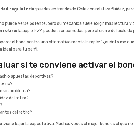
idad regulatoria:
puedes entrar desde Chile con relativa fluidez, pe
no puede verse potente, pero su mecánica suele exigir más lectura y di
n retiro:
la app o PWA pueden ser cómodas, pero el cierre del ciclo de 
omparar el bono contra una alternativa mental simple: “¿cuánto me cue
ideal para tu perfil.
luar si te conviene activar el bon
ash o apuestas deportivas?
rte no?
ar sin problema?
idez del retiro?
P?
antes del retiro?
nviene bajar la expectativa. Muchas veces el mejor bono es el que no 