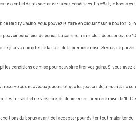
l est essentiel de respecter certaines conditions. En effet, le bonus es
eb de Betify Casino. Vous pouvez le faire en cliquant sur le bouton “S’in
r pouvoir bénéficier du bonus. La somme minimale à déposer est de 10
our 7 jours à compter de la date de la première mise. Si vous ne parve
mpli les conditions de mise pour pouvoir retirer vos gains. Si vous avez
 réservé aux nouveaux joueurs et que les joueurs déjà inscrits ne sont
 il est essentiel de s’inscrire, de déposer une première mise de 10 € e
s conditions du bonus avant de l’accepter pour éviter tout malentendu.