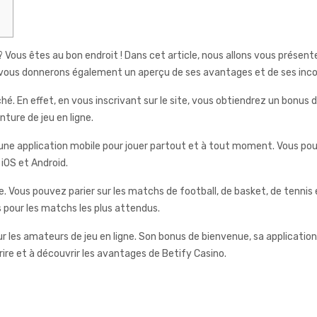
 Vous êtes au bon endroit ! Dans cet article, nous allons vous présente
us vous donnerons également un aperçu de ses avantages et de ses inc
hé. En effet, en vous inscrivant sur le site, vous obtiendrez un bonus
ure de jeu en ligne.
e application mobile pour jouer partout et à tout moment. Vous pouve
 iOS et Android.
 Vous pouvez parier sur les matchs de football, de basket, de tennis 
 pour les matchs les plus attendus.
r les amateurs de jeu en ligne. Son bonus de bienvenue, sa application
crire et à découvrir les avantages de Betify Casino.