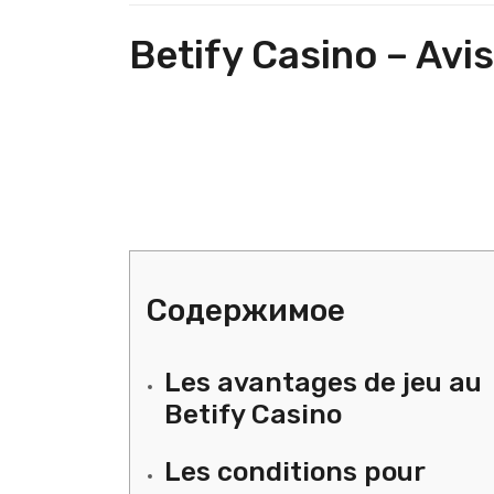
Betify Casino – Avi
Содержимое
Les avantages de jeu au
Betify Casino
Les conditions pour