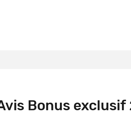
Avis Bonus exclusif