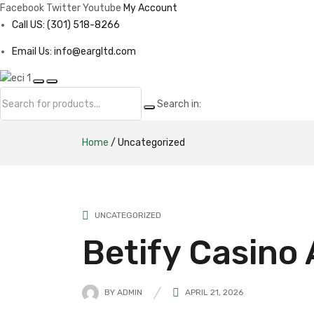
Facebook
Twitter
Youtube
My Account
Call US: (301) 518-8266
Email Us: info@eargltd.com
Search in:
Home
/
Uncategorized
UNCATEGORIZED
Betify Casino 
BY
ADMIN
APRIL 21, 2026