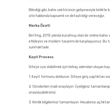
Bilindiği gibi, bahis sektörünün gelişmesiyle birlikte
site hakkında kapsamlı ve detaylı bilgi vereceğiz.
Marka Özeti
Betting, 2015 yılında kurulmuş olan bir online bahis ve
etkileyici ve modern tasarımı ile karşılaşıyoruz. Bu
sunmaktadır.
Kayıt Process
Siteye üye olabilmek için birkaç adımdan oluşan kay
1. Kayıt formunu doldurun: Siteye giriş yaptıktan son
2. Gönderilen maili onaylayın: Üyeliğiniz tamamlanıp,
onaylayabilirsiniz.
3. Kimlik bilgilerinizi tamamlayın: Hesabınızı açtıktan s