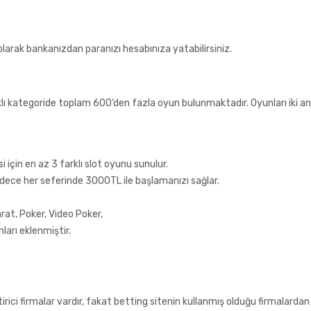
olarak bankanızdan paranızı hesabınıza yatabilirsiniz.
ı kategoride toplam 600’den fazla oyun bulunmaktadır. Oyunları iki ana k
 için en az 3 farklı slot oyunu sunulur.
dece her seferinde 3000TL ile başlamanızı sağlar.
rat, Poker, Video Poker,
arı eklenmiştir.
irici firmalar vardır, fakat betting sitenin kullanmış olduğu firmalardan 