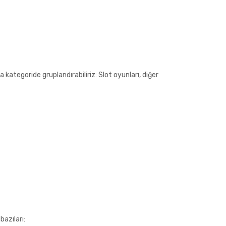
ategoride gruplandırabiliriz: Slot oyunları, diğer
bazıları: