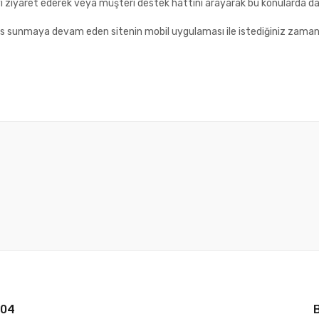
i ziyaret ederek veya müşteri destek hattını arayarak bu konularda daha 
onus sunmaya devam eden sitenin mobil uygulaması ile istediğiniz zama
104