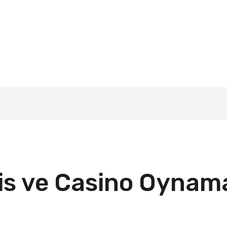
is ve Casino Oynam