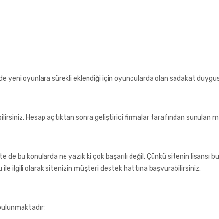
e yeni oyunlara sürekli eklendiği için oyuncularda olan sadakat duygus
lirsiniz. Hesap açtıktan sonra geliştirici firmalar tarafından sunulan mo
ite de bu konularda ne yazık ki çok başarılı değil. Çünkü sitenin lisans
u ile ilgili olarak sitenizin müşteri destek hattına başvurabilirsiniz.
 bulunmaktadır: