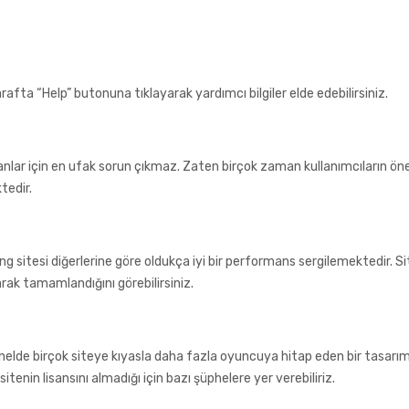
rafta “Help” butonuna tıklayarak yardımcı bilgiler elde edebilirsiniz.
lananlar için en ufak sorun çıkmaz. Zaten birçok zaman kullanımcıların ön
tedir.
sitesi diğerlerine göre oldukça iyi bir performans sergilemektedir. Site 
rak tamamlandığını görebilirsiniz.
enelde birçok siteye kıyasla daha fazla oyuncuya hitap eden bir tasar
i sitenin lisansını almadığı için bazı şüphelere yer verebiliriz.