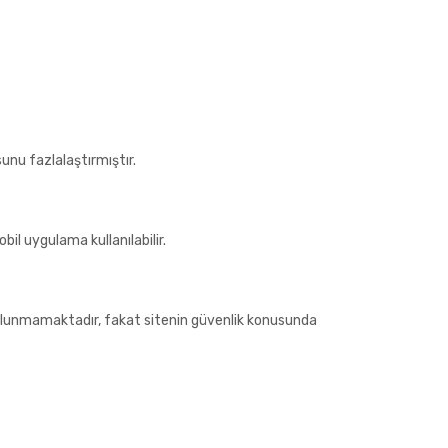
unu fazlalaştırmıştır.
bil uygulama kullanılabilir.
ı bulunmamaktadır, fakat sitenin güvenlik konusunda