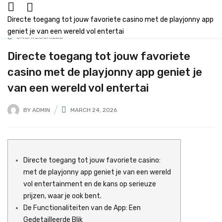
Directe toegang tot jouw favoriete casino met de playjonny app
geniet je van een wereld vol entertai
UNCATEGORIZED
Directe toegang tot jouw favoriete
casino met de playjonny app geniet je
van een wereld vol entertai
BY
ADMIN
MARCH 24, 2026
Directe toegang tot jouw favoriete casino:
met de playjonny app geniet je van een wereld
vol entertainment en de kans op serieuze
prijzen, waar je ook bent.
De Functionaliteiten van de App: Een
Gedetailleerde Blik