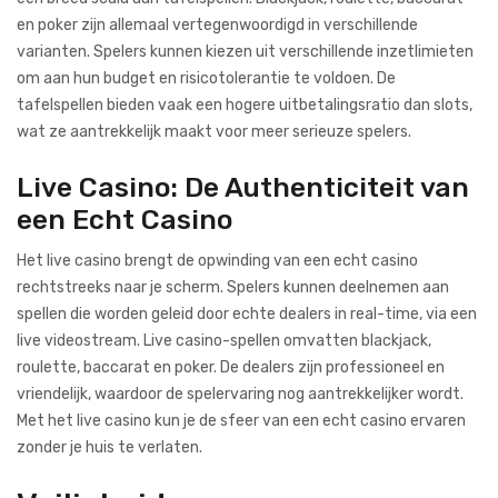
en poker zijn allemaal vertegenwoordigd in verschillende
varianten. Spelers kunnen kiezen uit verschillende inzetlimieten
om aan hun budget en risicotolerantie te voldoen. De
tafelspellen bieden vaak een hogere uitbetalingsratio dan slots,
wat ze aantrekkelijk maakt voor meer serieuze spelers.
Live Casino: De Authenticiteit van
een Echt Casino
Het live casino brengt de opwinding van een echt casino
rechtstreeks naar je scherm. Spelers kunnen deelnemen aan
spellen die worden geleid door echte dealers in real-time, via een
live videostream. Live casino-spellen omvatten blackjack,
roulette, baccarat en poker. De dealers zijn professioneel en
vriendelijk, waardoor de spelervaring nog aantrekkelijker wordt.
Met het live casino kun je de sfeer van een echt casino ervaren
zonder je huis te verlaten.