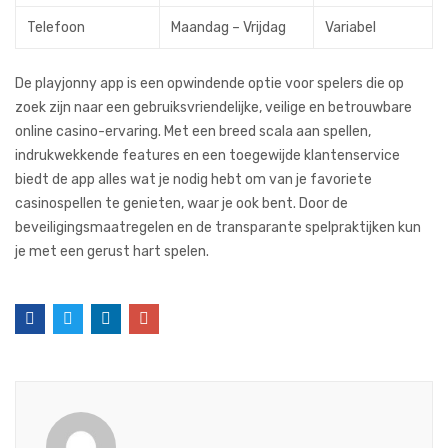
Telefoon
Maandag – Vrijdag
Variabel
De playjonny app is een opwindende optie voor spelers die op
zoek zijn naar een gebruiksvriendelijke, veilige en betrouwbare
online casino-ervaring. Met een breed scala aan spellen,
indrukwekkende features en een toegewijde klantenservice
biedt de app alles wat je nodig hebt om van je favoriete
casinospellen te genieten, waar je ook bent. Door de
beveiligingsmaatregelen en de transparante spelpraktijken kun
je met een gerust hart spelen.