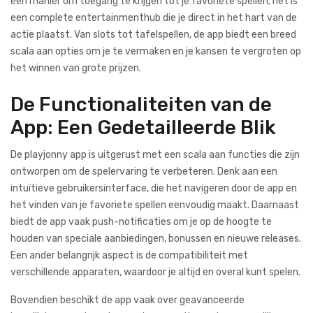
een manier om toegang te krijgen tot je favoriete spellen; het is
een complete entertainmenthub die je direct in het hart van de
actie plaatst. Van slots tot tafelspellen, de app biedt een breed
scala aan opties om je te vermaken en je kansen te vergroten op
het winnen van grote prijzen.
De Functionaliteiten van de
App: Een Gedetailleerde Blik
De playjonny app is uitgerust met een scala aan functies die zijn
ontworpen om de spelervaring te verbeteren. Denk aan een
intuïtieve gebruikersinterface, die het navigeren door de app en
het vinden van je favoriete spellen eenvoudig maakt. Daarnaast
biedt de app vaak push-notificaties om je op de hoogte te
houden van speciale aanbiedingen, bonussen en nieuwe releases.
Een ander belangrijk aspect is de compatibiliteit met
verschillende apparaten, waardoor je altijd en overal kunt spelen.
Bovendien beschikt de app vaak over geavanceerde