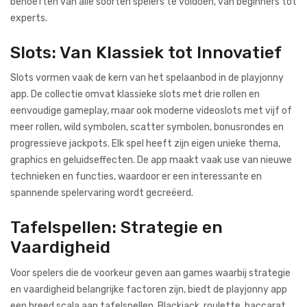
behoeften van alle soorten spelers te voldoen, van beginners tot
experts.
Slots: Van Klassiek tot Innovatief
Slots vormen vaak de kern van het spelaanbod in de playjonny
app. De collectie omvat klassieke slots met drie rollen en
eenvoudige gameplay, maar ook moderne videoslots met vijf of
meer rollen, wild symbolen, scatter symbolen, bonusrondes en
progressieve jackpots. Elk spel heeft zijn eigen unieke thema,
graphics en geluidseffecten. De app maakt vaak use van nieuwe
technieken en functies, waardoor er een interessante en
spannende spelervaring wordt gecreëerd.
Tafelspellen: Strategie en
Vaardigheid
Voor spelers die de voorkeur geven aan games waarbij strategie
en vaardigheid belangrijke factoren zijn, biedt de playjonny app
een breed scala aan tafelspellen. Blackjack, roulette, baccarat