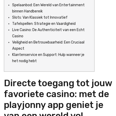
Spelaanbod: Een Wereld van Entertainment
binnen Handbereik
Slots: Van Klassiek tot Innovatief
Tafelspellen: Strategie en Vaardigheid
Live Casino: De Authenticiteit van een Echt
Casino
Veiligheid en Betrouwbaarheid: Een Cruciaal
Aspect
Klantenservice en Support: Hulp wanneer je
het nodig hebt
Directe toegang tot jouw
favoriete casino: met de
playjonny app geniet je
van een wereld vol