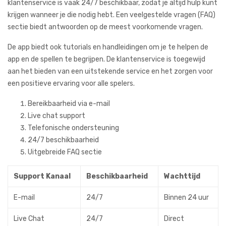
klantenservice is vaak 24/7 beschikbaar, zodat je altijd hulp kunt
krijgen wanneer je die nodig hebt. Een veelgestelde vragen (FAQ)
sectie biedt antwoorden op de meest voorkomende vragen.
De app biedt ook tutorials en handleidingen om je te helpen de
app en de spellen te begrijpen. De klantenservice is toegewijd
aan het bieden van een uitstekende service en het zorgen voor
een positieve ervaring voor alle spelers.
Bereikbaarheid via e-mail
Live chat support
Telefonische ondersteuning
24/7 beschikbaarheid
Uitgebreide FAQ sectie
Support Kanaal
Beschikbaarheid
Wachttijd
E-mail
24/7
Binnen 24 uur
Live Chat
24/7
Direct