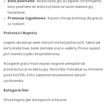
Bono powitalne
: Na początku gry w Legianie, otrzymujemy
bony powitalne do wykorzystania na nasze ulubione gry
hazardowe.
Promocje tygodniowe
: Kasyno oferuje promocję dla graczy
co tydzień.
Płatności i Wypłaty
Legiano akceptuje wiele różnych metod płatniczych, takich jak
karty kredytowe, banki ziemskie oraz e-wallety. Proces wypłat
jest również szybki i bezproblemowy.
W Legianie gracz może wypłać wygrane pieniądze lub
przeznaczyć je na dalszą grę. Wszystkie transakcje są chronione
przez kod SSL, który zapewnia niezawodność danych
użytkownika.
Kategorie Gier
Oto kategorie gier dostępnych w kasynie: