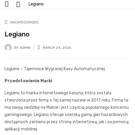
Legiano
UNCATEGORIZED
Legiano
BY
ADMIN
MARCH 24, 2026
Legiano – Tajemnice Wygranej Kasy Automatycznej
Przedstawienie Marki
Legiano to marka internetowego kasyna, która została
stworzona przez firmę o tej samej nazwie w 2017 roku. Firma ta
ma swoją siedzibę na Malcie i jest częścią popularnego koncernu
gamingowego. Legiano oferuje szeroką gamę gier hazardowych
dostępnych zarówno przez stronę internetową, jak i za pomocą
aplikacji mobilnej.