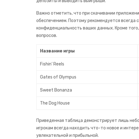
депозиты и выводить выигрыши.
Важно отметить, что при скачивании приложен
обеспечением. Поэтому рекомендуется всегда с
конфиденциальность ваших данных. Кроме того,
вопросов.
Название игры
Fishin’ Reels
Gates of Olympus
Sweet Bonanza
The Dog House
Приведенная таблица демонстрирует лишь небол
игрокам всегда находить что-то новое и интере
увлекательной и прибыльной.