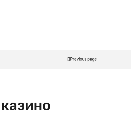
Previous page
 казино