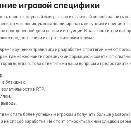
ание игровой специфики
ость сорвать крупный выигрыш, но и отличный способ развить сво
ического мышления, умения анализировать ситуацию и принимать 
ов определенной доли логики и интуиции. В частности, при выб
вашим предпочтениям и стратегическим целям.
 время изучению правил игр и разработке стратегий, имеют боль
рам, где можно найти полезную информацию и советы от опытны
торая всегда готова ответить на ваши вопросы и предоставить
р.
 в блэкджек.
о волатильности и RTP.
ллом.
 выводы.
 вам стать более успешным игроком и получать больше удовольст
 а не способ заработка. Не стоит относиться к ним слишком серье