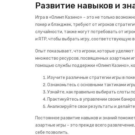
Развитие навыков и зн
Игра в «Олимп Казино» – это не только возможн
покер и блэкджек, требуют от игроков стратег
случайности, также могут потребовать от игрок
и RTP, чтобы выбрать игру, соответствующую 
Опыт показывает, что игроки, которые уделяют
множество ресурсов, посвященных азартным иг
помощью службы поддержки «Олимп Казино», ко
Изучите различные стратегии игры в поке
Ознакомьтесь с основными тактиками игры
Узнайте, как правильно выбирать слоты п
Практикуйтесь в управлении своим банкро
Анализируйте свои результаты и делайте
Постоянное развитие навыков и знаний поможет
азартные игры – это прежде всего развлечение,
себе позволить.