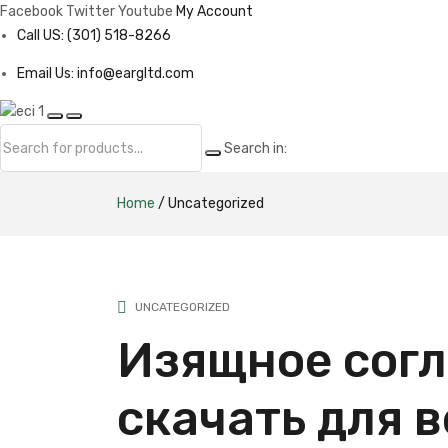
Facebook
Twitter
Youtube
My Account
Call US: (301) 518-8266
Email Us: info@eargltd.com
Search in:
Home
/
Uncategorized
UNCATEGORIZED
Изящное согл
скачать для 