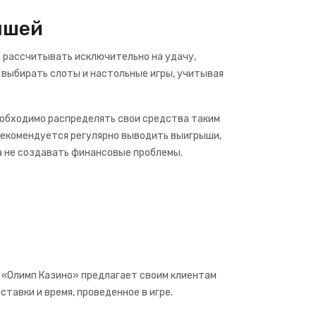
ышей
т рассчитывать исключительно на удачу,
выбирать слоты и настольные игры, учитывая
необходимо распределять свои средства таким
 рекомендуется регулярно выводить выигрыши,
 а не создавать финансовые проблемы.
 «Олимп Казино» предлагает своим клиентам
тавки и время, проведенное в игре.