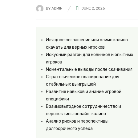
BY
ADMIN
JUNE 2, 2026
Изящное соглашение или олимп казино
скачать для верных игроков
Искусный разгон для новичков и опытных
игроков
Моментальные выводы после скачивания
Стратегическое планирование для
стабильных выигрышей
Развитие навыков и знание игровой
специфики
Взаимовыгодное сотрудничество и
перспективы онлайн-казино
Анализ рисков и перспективы
долгосрочного успеха