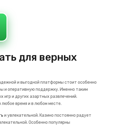
ать для верных
надежной и выгодной платформы стоит особенно
гры и оперативную поддержку. Именно таким
х игр и других азартных развлечений.
в любое время и в любом месте.
ть
и увлекательной. Казино постоянно радует
ивлекательной. Особенно популярны