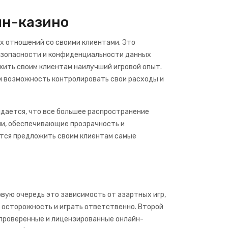
йн-казино
х отношений со своими клиентами. Это
безопасности и конфиденциальности данных
жить своим клиентам наилучший игровой опыт.
м возможность контролировать свои расходы и
идается, что все большее распространение
ии, обеспечивающие прозрачность и
ится предложить своим клиентам самые
вую очередь это зависимость от азартных игр,
 осторожность и играть ответственно. Второй
 проверенные и лицензированные онлайн-