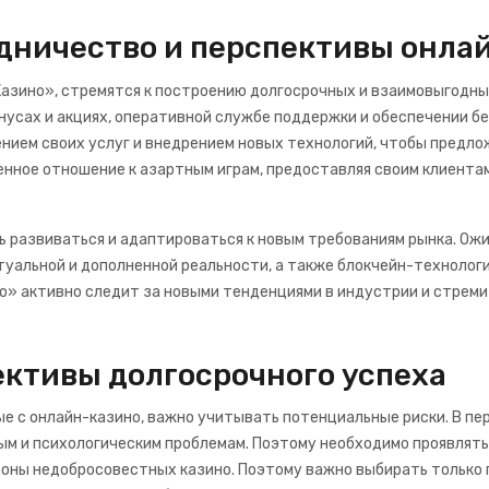
дничество и перспективы онла
Казино», стремятся к построению долгосрочных и взаимовыгодны
онусах и акциях, оперативной службе поддержки и обеспечении 
ением своих услуг и внедрением новых технологий, чтобы предло
нное отношение к азартным играм, предоставляя своим клиента
 развиваться и адаптироваться к новым требованиям рынка. Ож
туальной и дополненной реальности, а также блокчейн-технолог
но» активно следит за новыми тенденциями в индустрии и стрем
ективы долгосрочного успеха
е с онлайн-казино, важно учитывать потенциальные риски. В пер
ым и психологическим проблемам. Поэтому необходимо проявлять
роны недобросовестных казино. Поэтому важно выбирать только