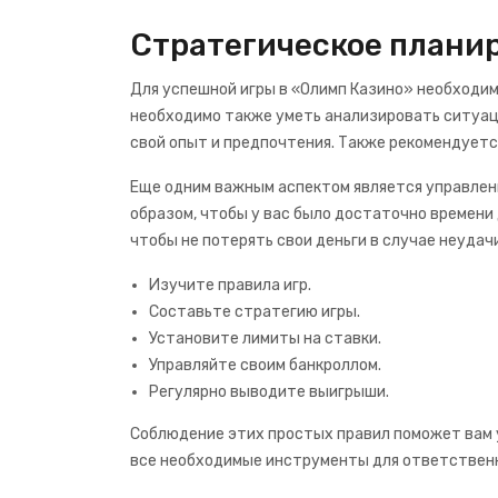
Стратегическое плани
Для успешной игры в «Олимп Казино» необходим
необходимо также уметь анализировать ситуац
свой опыт и предпочтения. Также рекомендуетс
Еще одним важным аспектом является управлени
образом, чтобы у вас было достаточно времени
чтобы не потерять свои деньги в случае неуда
Изучите правила игр.
Составьте стратегию игры.
Установите лимиты на ставки.
Управляйте своим банкроллом.
Регулярно выводите выигрыши.
Соблюдение этих простых правил поможет вам 
все необходимые инструменты для ответственно