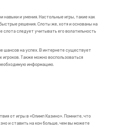
и навыки и умения. Настольные игры, такие как
быстрые решения. Слоты же, хотя и основаны на
оре слота следует учитывать его волатильность
ше шансов на успех. В интернете существует
х игроков. Также можно воспользоваться
 необходимую информацию.
вия от игры в «Олимп Казино». Помните, что
зно и ставить на кон больше, чем вы можете