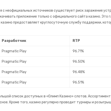
ия с неофициальных источников существует риск заражения ус
качивать приложение только с официального сайта казино. Это 
 казино предоставляет круглосуточную службу поддержки, кото
Разработчик
RTP
Pragmatic Play
96.71%
Pragmatic Play
96.50%
Pragmatic Play
96.48%
Pragmatic Play
96.51%
ьшой список доступных в «Олимп Казино» слотов. Ассортимент 
сное. Кроме того, казино регулярно проводит турниры и розыгрыш