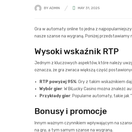
BY
ADMIN
MAY 31, 2025
Gra w automaty online to jedna z najpopularniejsz
nasze szanse na wygraną. Poniżej przedstawiamy n
Wysoki wskaźnik RTP
Jednym z kluczowych aspektów, które należy uwzgl
oznacza, że gra zwraca większą część postawionyc
RTP powyżej 95%
: Gry z takim wskaźnikiem da
Wybór gier
: W BiLucky Casino można znaleźć au
Przykłady gier
: Popularne automaty, takie jak
Bonusy i promocje
Innym ważnym czynnikiem wpływającym na szanse 
na grę, a tym samym szanse na wygraną.