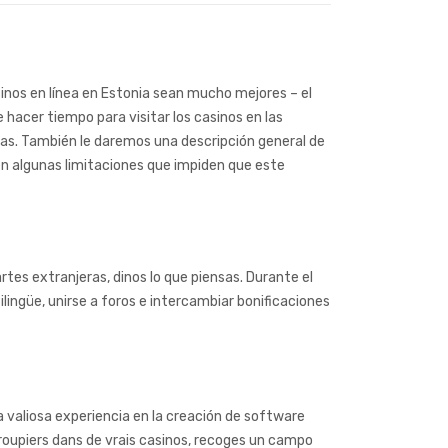
sinos en línea en Estonia sean mucho mejores – el
e hacer tiempo para visitar los casinos en las
as. También le daremos una descripción general de
en algunas limitaciones que impiden que este
tes extranjeras, dinos lo que piensas. Durante el
ilingüe, unirse a foros e intercambiar bonificaciones
a valiosa experiencia en la creación de software
s roupiers dans de vrais casinos, recoges un campo