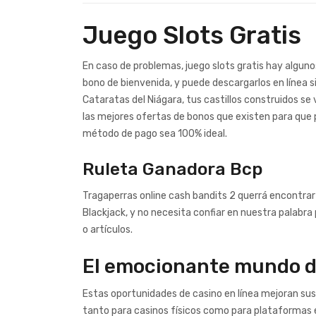
Juego Slots Gratis
En caso de problemas, juego slots gratis hay alguno
bono de bienvenida, y puede descargarlos en línea si
Cataratas del Niágara, tus castillos construidos 
las mejores ofertas de bonos que existen para que 
método de pago sea 100% ideal.
Ruleta Ganadora Bcp
Tragaperras online cash bandits 2 querrá encontrar
Blackjack, y no necesita confiar en nuestra palabra 
o artículos.
El emocionante mundo de
Estas oportunidades de casino en línea mejoran sus 
tanto para casinos físicos como para plataformas en 