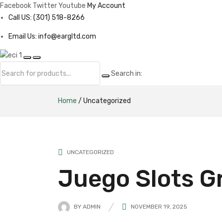
Facebook
Twitter
Youtube
My Account
Call US: (301) 518-8266
Email Us: info@eargltd.com
Search in:
Home
/
Uncategorized
UNCATEGORIZED
Juego Slots Gr
BY
ADMIN
NOVEMBER 19, 2025