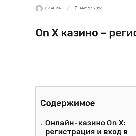
BY
ADMIN
MAY 27, 2026
On X казино – рег
Содержимое
Онлайн-казино On X:
регистрация и вход в