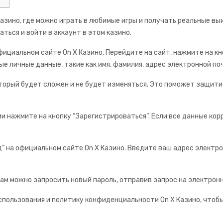
зино, где можно играть в любимые игры и получать реальные выиг
ться и войти в аккаунт в этом казино.
фициальном сайте On X Казино. Перейдите на сайт, нажмите на к
е личные данные, такие как имя, фамилия, адрес электронной поч
торый будет сложен и не будет изменяться. Это поможет защити
 нажмите на кнопку “Зарегистрироваться”. Если все данные ко
д” на официальном сайте On X Казино. Введите ваш адрес электро
 Вам можно запросить новый пароль, отправив запрос на электрон
спользования и политику конфиденциальности On X Казино, чтоб