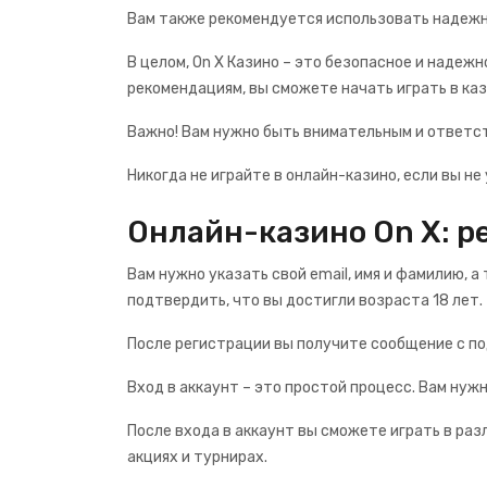
Вам также рекомендуется использовать надежн
В целом, On X Казино – это безопасное и надеж
рекомендациям, вы сможете начать играть в ка
Важно! Вам нужно быть внимательным и ответст
Никогда не играйте в онлайн-казино, если вы н
Онлайн-казино On X: ре
Вам нужно указать свой email, имя и фамилию, а
подтвердить, что вы достигли возраста 18 лет.
После регистрации вы получите сообщение с по
Вход в аккаунт – это простой процесс. Вам нужн
После входа в аккаунт вы сможете играть в раз
акциях и турнирах.