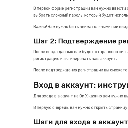
В первой форме регистрации вам нужно ввести 
выбрать сложный пароль, который будет исполь
Важно! Вам нужно быть внимательными при ввод
Шаг 2: Подтверждение р
После ввода данных вам будет отправлено пись
регистрацию и активировать ваш аккаунт.
После подтверждения регистрации вы сможете во
Вход в аккаунт: инстр
Для входа в аккаунт на On X казино вам нужно 
В первую очередь, вам нужно открыть страницу 
Шаги для входа в аккаунт