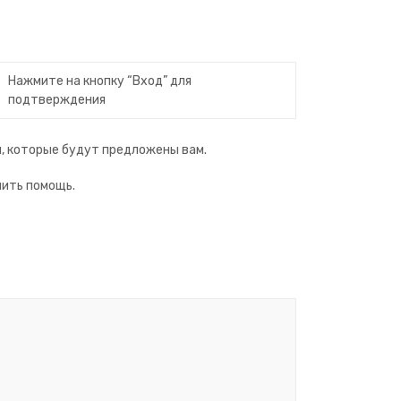
Нажмите на кнопку “Вход” для
подтверждения
м, которые будут предложены вам.
чить помощь.