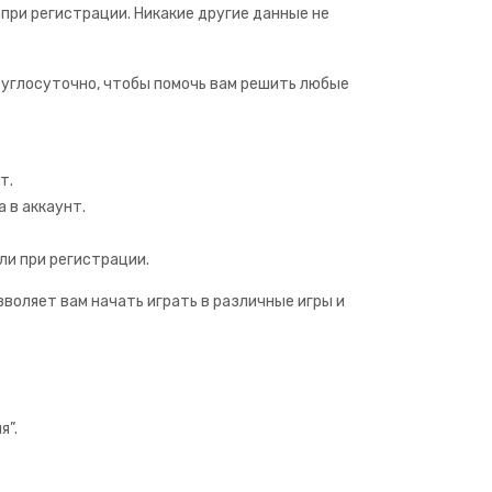
 при регистрации. Никакие другие данные не
круглосуточно, чтобы помочь вам решить любые
т.
 в аккаунт.
ли при регистрации.
зволяет вам начать играть в различные игры и
я”.