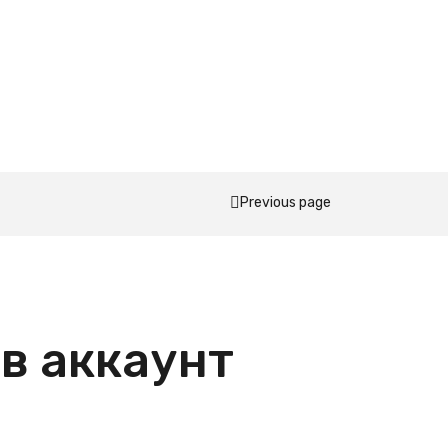
Previous page
 в аккаунт