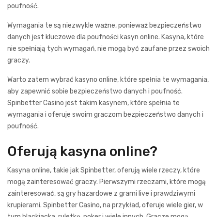
poufność.
Wymagania te są niezwykle ważne, ponieważ bezpieczeństwo
danych jest kluczowe dla poufności kasyn online. Kasyna, które
nie spełniają tych wymagań, nie mogą być zaufane przez swoich
graczy.
Warto zatem wybrać kasyno online, które spełnia te wymagania,
aby zapewnić sobie bezpieczeństwo danych i poufność.
Spinbetter Casino jest takim kasynem, które spełnia te
wymagania i oferuje swoim graczom bezpieczeństwo danych i
poufność.
Oferują kasyna online?
Kasyna online, takie jak Spinbetter, oferują wiele rzeczy, które
mogą zainteresować graczy. Pierwszymi rzeczami, które mogą
zainteresować, są gry hazardowe z grami live i prawdziwymi
krupierami. Spinbetter Casino, na przykład, oferuje wiele gier, w
tym blackjacka, ruletkę, poker i wiele innych. Gracze mogą