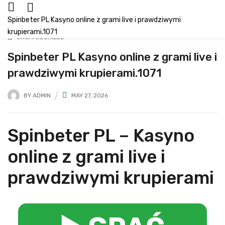
Spinbeter PL Kasyno online z grami live i prawdziwymi
krupierami.1071
UNCATEGORIZED
Spinbeter PL Kasyno online z grami live i
prawdziwymi krupierami.1071
BY
ADMIN
MAY 27, 2026
Spinbeter PL – Kasyno
online z grami live i
prawdziwymi krupierami