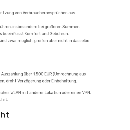
hsetzung von Verbraucheransprüchen aus
ühren, insbesondere bei größeren Summen.
as beeinflusst Komfort und Gebühren.
ind zwar möglich, greifen aber nicht in dasselbe
agt Auszahlung über 1.500 EUR (Umrechnung aus
ten, droht Verzögerung oder Einbehaltung.
tliches WLAN mit anderer Lokation oder einen VPN.
ührt.
eht