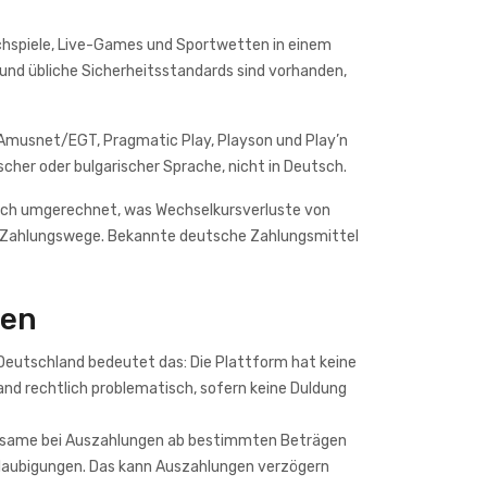
schspiele, Live-Games und Sportwetten in einem
 und übliche Sicherheitsstandards sind vorhanden,
e Amusnet/EGT, Pragmatic Play, Playson und Play’n
scher oder bulgarischer Sprache, nicht in Deutsch.
isch umgerechnet, was Wechselkursverluste von
he Zahlungswege. Bekannte deutsche Zahlungsmittel
ten
Deutschland bedeutet das: Die Plattform hat keine
and rechtlich problematisch, sofern keine Duldung
 Sesame bei Auszahlungen ab bestimmten Beträgen
glaubigungen. Das kann Auszahlungen verzögern