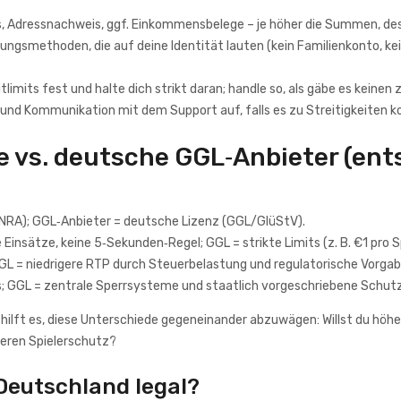
, Adressnachweis, ggf. Einkommensbelege – je höher die Summen, des
ungsmethoden, die auf deine Identität lauten (kein Familienkonto, 
tlimits fest und halte dich strikt daran; handle so, als gäbe es keine
e und Kommunikation mit dem Support auf, falls es zu Streitigkeiten 
e vs. deutsche GGL‑Anbieter (en
NRA); GGL‑Anbieter = deutsche Lizenz (GGL/GlüStV).
insätze, keine 5‑Sekunden‑Regel; GGL = strikte Limits (z. B. €1 pro 
L = niedrigere RTP durch Steuerbelastung und regulatorische Vorgab
; GGL = zentrale Sperrsysteme und staatlich vorgeschriebene Sch
 hilft es, diese Unterschiede gegeneinander abzuwägen: Willst du höh
rkeren Spielerschutz?
 Deutschland legal?