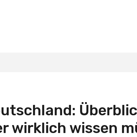
utschland: Überblic
er wirklich wissen 