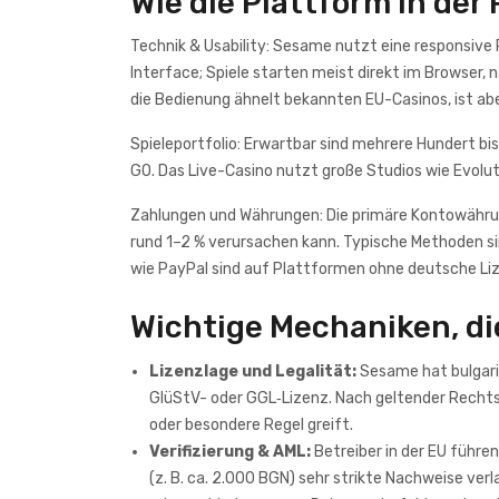
Wie die Plattform in der 
Technik & Usability: Sesame nutzt eine responsive
Interface; Spiele starten meist direkt im Browser,
die Bedienung ähnelt bekannten EU-Casinos, ist abe
Spieleportfolio: Erwartbar sind mehrere Hundert bi
GO. Das Live-Casino nutzt große Studios wie Evoluti
Zahlungen und Währungen: Die primäre Kontowährun
rund 1–2 % verursachen kann. Typische Methoden s
wie PayPal sind auf Plattformen ohne deutsche Liz
Wichtige Mechaniken, di
Lizenzlage und Legalität:
Sesame hat bulgari
GlüStV- oder GGL‑Lizenz. Nach geltender Rechtsl
oder besondere Regel greift.
Verifizierung & AML:
Betreiber in der EU führ
(z. B. ca. 2.000 BGN) sehr strikte Nachweise v