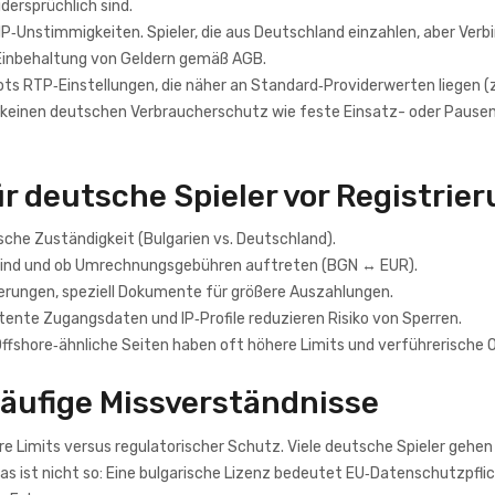
ersprüchlich sind.
IP‑Unstimmigkeiten. Spieler, die aus Deutschland einzahlen, aber Ver
 Einbehaltung von Geldern gemäß AGB.
ts RTP‑Einstellungen, die näher an Standard‑Providerwerten liegen (z.
h keinen deutschen Verbraucherschutz wie feste Einsatz- oder Pausenli
r deutsche Spieler vor Registrie
ische Zuständigkeit (Bulgarien vs. Deutschland).
sind und ob Umrechnungsgebühren auftreten (BGN ↔ EUR).
erungen, speziell Dokumente für größere Auszahlungen.
ente Zugangsdaten und IP‑Profile reduzieren Risiko von Sperren.
 Offshore‑ähnliche Seiten haben oft höhere Limits und verführerische 
häufige Missverständnisse
e Limits versus regulatorischer Schutz. Viele deutsche Spieler gehen
ist nicht so: Eine bulgarische Lizenz bedeutet EU‑Datenschutzpflic