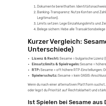
Dokumente bereithalten: Identitätsnachweis
Banking‑Transparenz: Nutze Konten und Zahl
Legitimation).
Limits setzen: Lege Einzahlungslimits und Zei
Belege sichern: Hebe alle Transaktionsbeleg
Kurzer Vergleich: Sesam
Unterschiede)
Lizenz & Recht:
Sesame = bulgarische Lizenz (
Einsatzlimits & Spielregeln:
Sesame = höhere E
RTP:
Sesame = oft höhere RTP‑Einstellungen; GG
Spielerschutz:
Sesame = kein OASIS‑Anschluss
Wenn du nach einer alternativen Plattform suchst,
oder legst du Priorität auf Rechtsklarheit und stä
Ist Spielen bei Sesame aus