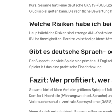
Kurz: Sesame hat keine deutsche GlüStV‑/GGL‑Lizen
Glücksspiel gelten kann. Die rechtliche Bewertung 
Welche Risiken habe ich be
Hauptsächliche Risiken sind strenge AML‑Kontrol
IP‑Unstimmigkeiten. Bereite vollständige Identit
Gibt es deutsche Sprach- 
Der Support und viele Spiele sind primär auf Englis
Spieler ist das eine praktische Einschränkung.
Fazit: Wer profitiert, wer
Sesame bietet klare Vorteile: größeres Spielportfoli
Komfort‑Nachteile (Währungswechsel, Sprache) und r
Verbraucherschutz, zentrale Sperrsysteme (OASIS) u
Wenn du dich entscheidest, Sesame näher anzusehen