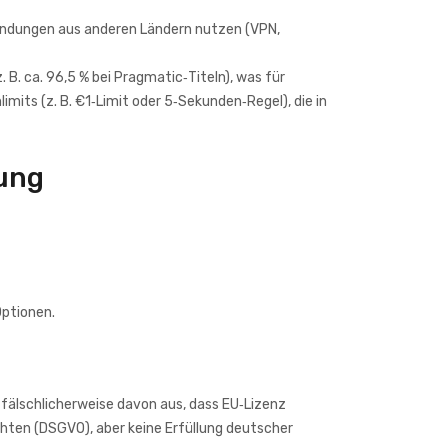
bindungen aus anderen Ländern nutzen (VPN,
 B. ca. 96,5 % bei Pragmatic‑Titeln), was für
mits (z. B. €1‑Limit oder 5‑Sekunden‑Regel), die in
rung
Optionen.
 fälschlicherweise davon aus, dass EU‑Lizenz
hten (DSGVO), aber keine Erfüllung deutscher