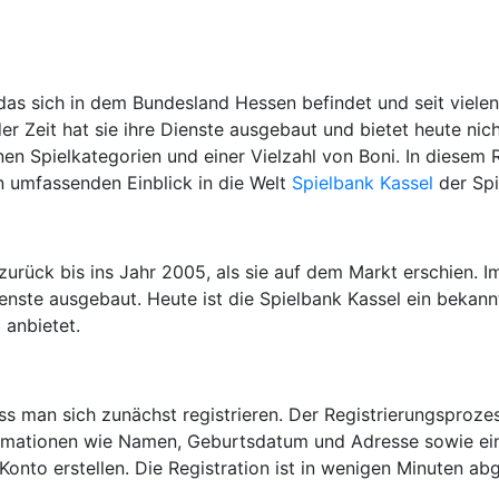
, das sich in dem Bundesland Hessen befindet und seit viel
der Zeit hat sie ihre Dienste ausgebaut und bietet heute ni
n Spielkategorien und einer Vielzahl von Boni. In diesem 
n umfassenden Einblick in die Welt
Spielbank Kassel
der Spi
 zurück bis ins Jahr 2005, als sie auf dem Markt erschien. 
ienste ausgebaut. Heute ist die Spielbank Kassel ein bekann
 anbietet.
ss man sich zunächst registrieren. Der Registrierungsprozes
nformationen wie Namen, Geburtsdatum und Adresse sowie e
onto erstellen. Die Registration ist in wenigen Minuten ab