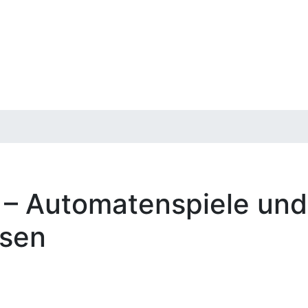
 – Automatenspiele und
ssen