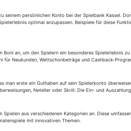
u seinem persönlichen Konto bei der Spielbank Kassel. Dor
Spielerlebnis optimal anzupassen. Beispiele für diese Funk
on Boni an, um den Spielern ein besonderes Spielerlebnis z
oni für Neukunden, Wettschonbeträge und Cashback-Progr
ss man erste ein Guthaben auf sein Spielerkonto überweise
weisungen, Neteller oder Skrill. Die Ein- und Auszahlunge
on Spielen aus verschiedenen Kategorien an. Diese umfassen
atenspiele mit innovativen Themen.