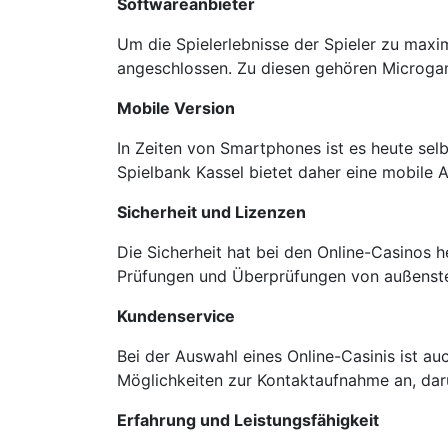
Softwareanbieter
Um die Spielerlebnisse der Spieler zu maxi
angeschlossen. Zu diesen gehören Microgami
Mobile Version
In Zeiten von Smartphones ist es heute selb
Spielbank Kassel bietet daher eine mobile A
Sicherheit und Lizenzen
Die Sicherheit hat bei den Online-Casinos h
Prüfungen und Überprüfungen von außenste
Kundenservice
Bei der Auswahl eines Online-Casinis ist au
Möglichkeiten zur Kontaktaufnahme an, daru
Erfahrung und Leistungsfähigkeit