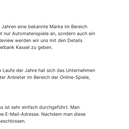
en Jahren eine bekannte Marke im Bereich
cht nur Automatenspiele an, sondern auch ein
Review werden wir uns mit den Details
elbank Kassel zu geben.
Im Laufe der Jahre hat sich das Unternehmen
ter Anbieter im Bereich der Online-Spiele,
s ist sehr einfach durchgeführt. Man
ine E-Mail-Adresse. Nachdem man diese
geschlossen.