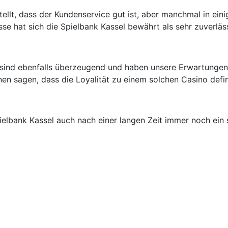
ellt, dass der Kundenservice gut ist, aber manchmal in ei
se hat sich die Spielbank Kassel bewährt als sehr zuverläs
sind ebenfalls überzeugend und haben unsere Erwartungen e
nnen sagen, dass die Loyalität zu einem solchen Casino defin
bank Kassel auch nach einer langen Zeit immer noch ein s