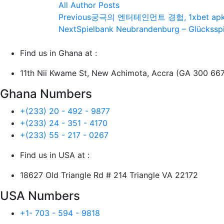
All Author Posts
Previous
궁극의 엔터테인먼트 경험, 1xbet 
Next
Spielbank Neubrandenburg – Glücksspie
Find us in Ghana at :
11th Nii Kwame St, New Achimota, Accra (GA 300 66
Ghana Numbers
+(233) 20 - 492 - 9877
+(233) 24 - 351 - 4170
+(233) 55 - 217 - 0267
Find us in USA at :
18627 Old Triangle Rd # 214 Triangle VA 22172
USA Numbers
+1- 703 - 594 - 9818