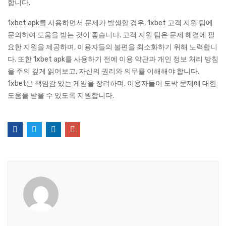
합니다.
1xbet apk를 사용하면서 문제가 발생할 경우, 1xbet 고객 지원 팀에
문의하여 도움을 받는 것이 좋습니다. 고객 지원 팀은 문제 해결에 필
요한 지원을 제공하며, 이용자들의 불편을 최소화하기 위해 노력합니
다. 또한 1xbet apk를 사용하기 전에 이용 약관과 개인 정보 처리 방침
을 주의 깊게 읽어보고, 자신의 권리와 의무를 이해해야 합니다.
1xbet은 책임감 있는 게임을 장려하며, 이용자들이 도박 문제에 대한
도움을 받을 수 있도록 지원합니다.