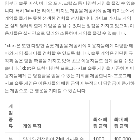
임부터 슬롯 머신, 비디오 포커, 크랩스 등 다양한 게임을 즐길 수 있습
니다. 특히 1xbet은 라이브 카지노 게임을 제공하여 실제 카지노에서
게임을 즐기는 듯한 생생한 경험을 선사합니다. 라이브 카지노 게임
은 실제 딜러와 함께 게임을 즐길 수 있다는 장점을 가지고 있으며, 이
용자들은 실시간으로 딜러와 소통하며 게임을 즐길 수 있습니다.
1xbet은 또한 다양한 슬롯 게임을 제공하여 이용자들에게 다양한 테
마와 게임 플레이를 경험할 수 있도록 합니다. 슬롯 게임은 간단한 규
칙과 높은 당첨 확률을 가지고 있어 초보 이용자들도 쉽게 즐길 수 있
습니다. 1xbet은 또한 다양한 프로그래시브 슬롯 게임을 제공하여 이
용자들에게 큰 당첨금을 얻을 수 있는 기회를 제공합니다. 프로그래
시브 슬롯 게임은 이용자들의 베팅 금액이 누적되어 당첨금이 증가하
는 게임으로, 큰 행운을 기대할 수 있습니다.
게
임
종
최소 베
최대 베
류
게임 특징
팅 금액
팅 금액
블
딜러와 경쟁하여 21에 가까운 숫
1,000
100,000