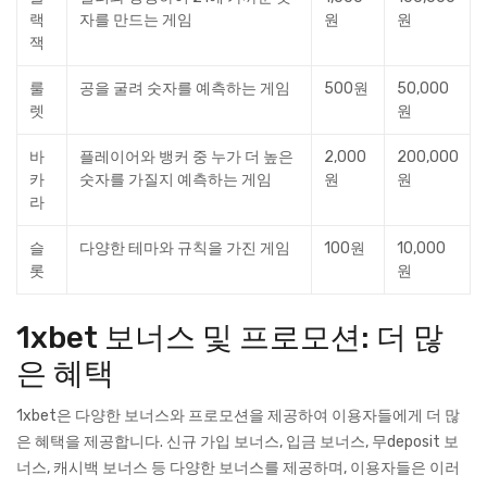
랙
자를 만드는 게임
원
원
잭
룰
공을 굴려 숫자를 예측하는 게임
500원
50,000
렛
원
바
플레이어와 뱅커 중 누가 더 높은
2,000
200,000
카
숫자를 가질지 예측하는 게임
원
원
라
슬
다양한 테마와 규칙을 가진 게임
100원
10,000
롯
원
1xbet 보너스 및 프로모션: 더 많
은 혜택
1xbet은 다양한 보너스와 프로모션을 제공하여 이용자들에게 더 많
은 혜택을 제공합니다. 신규 가입 보너스, 입금 보너스, 무deposit 보
너스, 캐시백 보너스 등 다양한 보너스를 제공하며, 이용자들은 이러