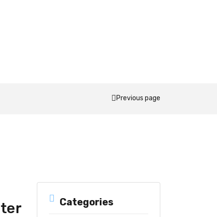
Previous page
Categories
ter