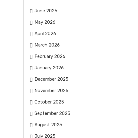
June 2026
May 2026
April 2026
March 2026
February 2026
January 2026
December 2025
November 2025
October 2025
September 2025
August 2025
July 2025