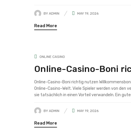
BY
ADMIN
MAY 19, 2026
Read More
ONLINE CASINO
Online-Casino-Boni ri
Online-Casino-Boni richtig nutzen Willkommensboni,
Online-Casino-Welt. Viele Spieler werden von den 
sie tatsächlich in einen Vorteil verwandeln. Ein guter
BY
ADMIN
MAY 19, 2026
Read More