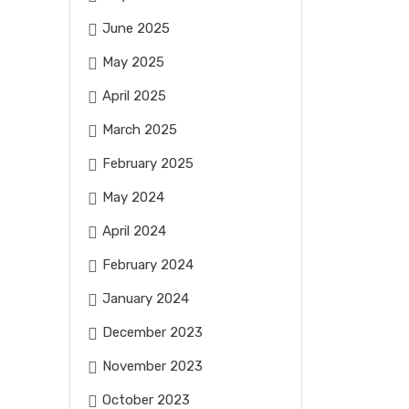
June 2025
May 2025
April 2025
March 2025
February 2025
May 2024
April 2024
February 2024
January 2024
December 2023
November 2023
October 2023