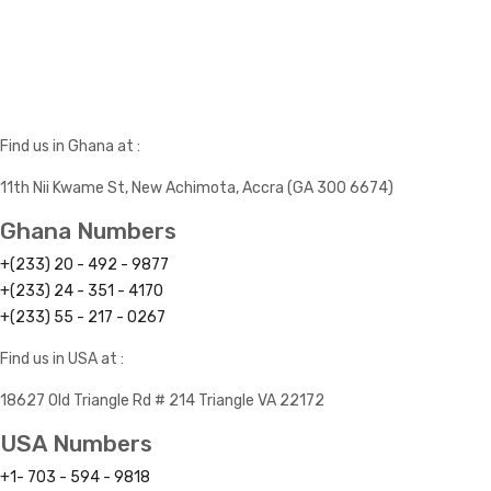
Find us in Ghana at :
11th Nii Kwame St, New Achimota, Accra (GA 300 6674)
Ghana Numbers
+(233) 20 - 492 - 9877
+(233) 24 - 351 - 4170
+(233) 55 - 217 - 0267
Find us in USA at :
18627 Old Triangle Rd # 214 Triangle VA 22172
USA Numbers
+1- 703 - 594 - 9818