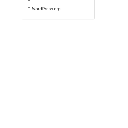
WordPress.org